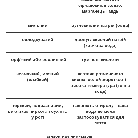
сірчанокислі залізо,
марганець і мідь
мильний
вуглекислий натрій (сода)
солодкуватий
двовуглекислий натрій
(харчова сода)
торф'яний або рослинний
гумінові кислоти
несмачний, млявий
нестача розчиненого
(слабкий)
кисню, солей жорсткості і
висока температура (тепла
вода)
терпкий, подразливий,
наявність стиролу - дана
викликає пирхота і сухість
вода не може
у роті
застосовуватися для
пиття
Запахи без присмаків