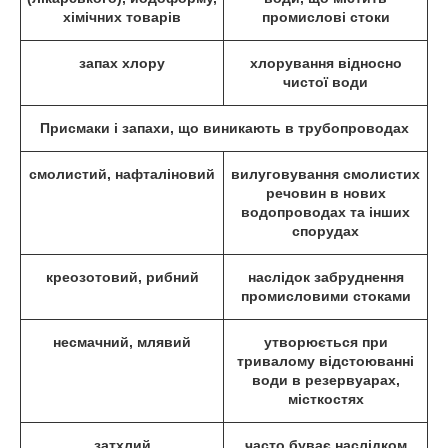
хімічних товарів
промислові стоки
запах хлору
хлорування відносно
чистої води
Присмаки і запахи, що виникають в трубопроводах
смолистий, нафталіновий
вилуговування смолистих
речовин в нових
водопроводах та інших
спорудах
креозотовий, рибний
наслідок забруднення
промисловими стоками
несмачний, млявий
утворюється при
тривалому відстоюванні
води в резервуарах,
місткостях
затхлий
часто буває наслідком