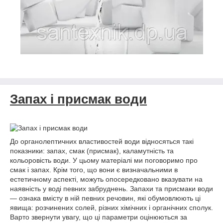
Запах і присмак води
До органолептичних властивостей води відносяться такі
показники: запах, смак (присмак), каламутність та
кольоровість води. У цьому матеріалі ми поговоримо про
смак і запах. Крім того, що вони є визначальними в
естетичному аспекті, можуть опосередковано вказувати на
наявність у воді певних забруднень. Запахи та присмаки води
— ознака вмісту в ній певних речовин, які обумовлюють ці
явища: розчинених солей, різних хімічних і органічних сполук.
Варто звернути увагу, що ці параметри оцінюються за