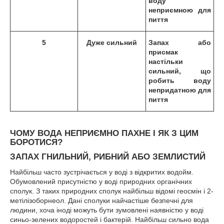
воду
неприємною для
пиття
5
Дуже сильний
Запах або
присмак
настільки
сильний, що
робить воду
непридатною для
пиття
ЧОМУ ВОДА НЕПРИЄМНО ПАХНЕ І ЯК З ЦИМ
БОРОТИСЯ?
ЗАПАХ ГНИЛЬНИЙ, РИБНИЙ АБО ЗЕМЛИСТИЙ
Найбільш часто зустрічається у воді з відкритих водойм.
Обумовлений присутністю у воді природних органічних
сполук. З таких природних сполук найбільш відомі геосмін і 2-
метілізоборнеол. Дані сполуки найчастіше безпечні для
людини, хоча іноді можуть бути зумовлені наявністю у воді
синьо-зелених водоростей і бактерій. Найбільш сильно вода