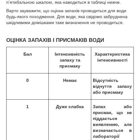
п'ятибальною шкалою, яка наводиться в таблиці нижче.
Варто зауважити, що оцінка запахів проводиться для води
будь-якого походження. Для води, яка свідомо забруднена
шкідливими домішками таке визначення не проводиться.
ОЦІНКА ЗАПАХІВ І ПРИСМАКІВ ВОДИ
Бал
Інтенсивність
Характеристика
запаху та
інтенсивності
присмаку
0
Немає
Відсутність
відчуття запаху
або присмаку
1
Дуже слабка
Запах або
присмак, що не
піддається
виявленню, але
визначається в
лабораторії