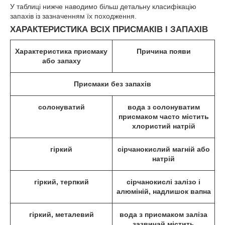
У таблиці нижче наводимо більш детальну класифікацію
запахів із зазначенням їх походження.
ХАРАКТЕРИСТИКА ВСІХ ПРИСМАКІВ І ЗАПАХІВ
Характеристика присмаку
Причина появи
або запаху
Присмаки без запахів
солонуватий
вода з солонуватим
присмаком часто містить
хлористий натрій
гіркий
сірчанокислий магній або
натрій
гіркий, терпкий
сірчанокислі залізо і
алюміній, надлишок вапна
гіркий, металевий
вода з присмаком заліза
зазвичай містить