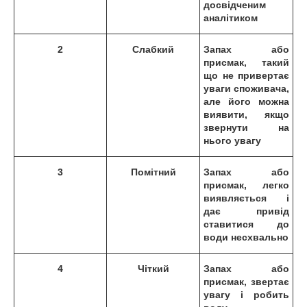
досвідченим
аналітиком
2
Слабкий
Запах або
присмак, такий
що не привертає
уваги споживача,
але його можна
виявити, якщо
звернути на
нього увагу
3
Помітний
Запах або
присмак, легко
виявляється і
дає привід
ставитися до
води несхвально
4
Чіткий
Запах або
присмак, звертає
увагу і робить