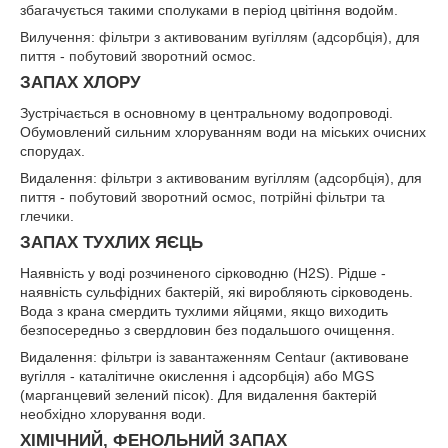
збагачується такими сполуками в період цвітіння водойм.
Вилучення:
фільтри з активованим вугіллям (адсорбція)
, для
пиття -
побутовий зворотний осмос
.
ЗАПАХ ХЛОРУ
Зустрічається в основному в центральному водопроводі.
Обумовлений сильним хлоруванням води на міських очисних
спорудах.
Видалення:
фільтри з активованим вугіллям (адсорбція)
, для
пиття -
побутовий зворотний осмос, потрійні фільтри та
глечики
.
ЗАПАХ ТУХЛИХ ЯЄЦЬ
Наявність у воді розчиненого сірководню (Н
2
S). Рідше -
наявність сульфідних бактерій, які виробляють сірководень.
Вода з крана смердить тухлими яйцями, якщо виходить
безпосередньо з свердловин без подальшого очищення.
Видалення:
фільтри із завантаженням Centaur
(активоване
вугілля - каталітичне окислення і адсорбція) або MGS
(марганцевий зелений пісок). Для видалення бактерій
необхідно хлорування води.
ХІМІЧНИЙ, ФЕНОЛЬНИЙ ЗАПАХ