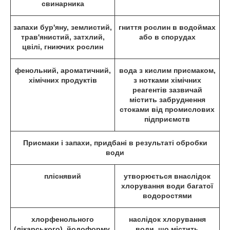
свинарника
запахи бур'яну, землистий,
гниття рослин в водоймах
трав'янистий, затхлий,
або в спорудах
цвілі, гниючих рослин
фенольний, ароматичний,
вода з кислим присмаком,
хімічних продуктів
з нотками хімічних
реагентів зазвичай
містить забруднення
стоками від промислових
підприємств
Присмаки і запахи, придбані в результаті обробки
води
пліснявий
утворюється внаслідок
хлорування води багатої
водоростями
хлорфенольного
наслідок хлорування
(лікарського), йодоформу,
води, що містить