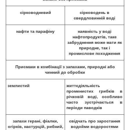
сірководневий
сірководень в
свердловинній воді
нафти та парафіну
наявність у воді
нафтопродуктів, таке
забруднення може мати як
природне, так і
промислове походження
Присмаки в комбінації з запахами, природні або
чинний до обробки
землистий
життєдіяльність
променистих грибків в
річковій воді, особливо
часто зустрічається в
періоди паводків
запахи герані, фіалки,
свідчать про заростання
огірків, настурцій, рибний,
водойми водоростями