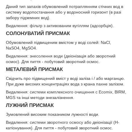
Даний тип запахів обумовлений потраплянням стічних вод в
систему водопостачання або у водоносний горизонт (в разі
забору підземних вод).
Видалення:
фільтр з активованим вугіллям
(адсорбція).
СОЛОНУВАТИЙ ПРИСМАК
Обумовлений підвищеним вмістом у воді солей: NaCl,
NaSO
4
, MgSO
4
.
Видалення:
знесолення води
(деіонізація або зворотний
осмос). Для пиття - побутовий зворотний осмос.
МЕТАЛЕВИЙ ПРИСМАК
Свідчить про підвищений вміст у воді заліза і / або марганцю.
При дуже високих концентраціях вода з крана пахне залізом.
Видалення:
системи комплексного очищення с Ecomix,
BIRM,
MGS та інші методи знезалізнення.
ЛУЖНИЙ ПРИСМАК
Зумовлений високим показником лужності води.
Видалення:
системи зворотного осмосу
або деіонізації (Н-
катіонування). Для пиття - побутовий зворотний осмос.