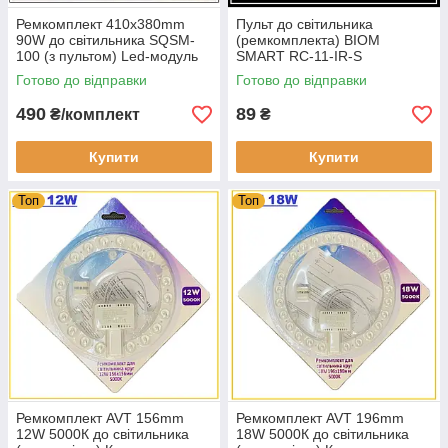
Ремкомплект 410х380mm
Пульт до світильника
90W до світильника SQSM-
(ремкомплекта) BIOM
100 (з пультом) Led-модуль
SMART RC-11-IR-S
BIOM Квадрат
Готово до відправки
Готово до відправки
490
89
₴/комплект
₴
Купити
Купити
Топ
Топ
Ремкомплект AVT 156mm
Ремкомплект AVT 196mm
12W 5000К до світильника
18W 5000К до світильника