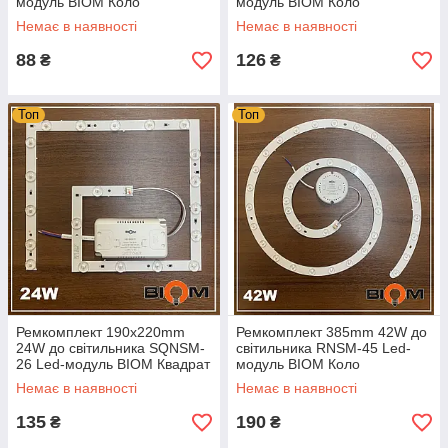
модуль BIOM Коло
модуль BIOM Коло
Немає в наявності
Немає в наявності
88
126
₴
₴
Топ
Топ
Ремкомплект 190х220mm
Ремкомплект 385mm 42W до
24W до світильника SQNSM-
світильника RNSM-45 Led-
26 Led-модуль BIOM Квадрат
модуль BIOM Коло
Немає в наявності
Немає в наявності
135
190
₴
₴