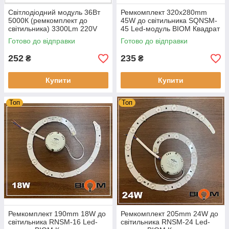
Світлодіодний модуль 36Вт
Ремкомплект 320х280mm
5000К (ремкомплект до
45W до світильника SQNSM-
світильника) 3300Lm 220V
45 Led-модуль BIOM Квадрат
268mm (на магнітах)
Готово до відправки
Готово до відправки
252
235
₴
₴
Купити
Купити
Топ
Топ
Ремкомплект 190mm 18W до
Ремкомплект 205mm 24W до
світильника RNSM-16 Led-
світильника RNSM-24 Led-