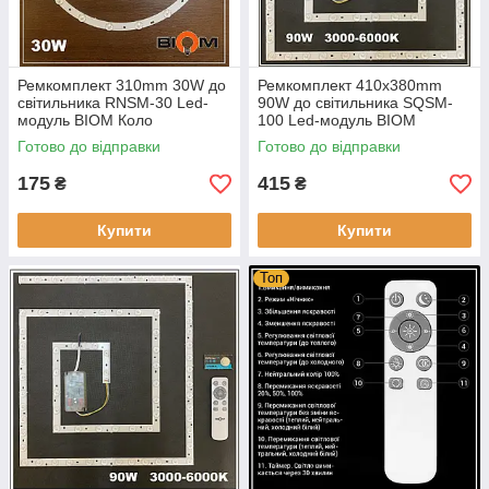
Ремкомплект 310mm 30W до
Ремкомплект 410х380mm
світильника RNSM-30 Led-
90W до світильника SQSM-
модуль BIOM Коло
100 Led-модуль BIOM
Квадрат (під пульт)
Готово до відправки
Готово до відправки
175
415
₴
₴
Купити
Купити
Топ