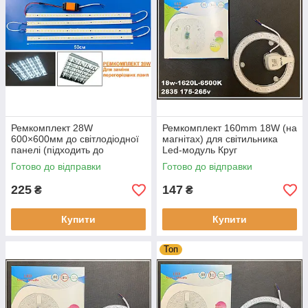
Ремкомплект 28W
Ремкомплект 160mm 18W (на
600×600мм до світлодіодної
магнітах) для світильника
панелі (підходить до
Led-модуль Круг
растрових світильників,
Готово до відправки
Готово до відправки
Армстронг)
225
147
₴
₴
Купити
Купити
Топ