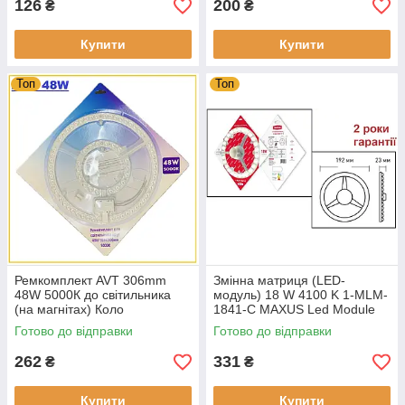
126
200
₴
₴
Купити
Купити
Топ
Топ
Ремкомплект AVT 306mm
Змінна матриця (LED-
48W 5000К до світильника
модуль) 18 W 4100 K 1-MLM-
(на магнітах) Коло
1841-C MAXUS Led Module
220V
Готово до відправки
Готово до відправки
262
331
₴
₴
Купити
Купити