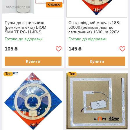
Пульт до світильника
Світлодіодний модуль 18Вт
(ремкомплекта) BIOM
5000К (ремкомплект до
SMART RC-11-IR-S
світильника) 1600Lm 220V
165mm (на магнітах)
Готово до відправки
Готово до відправки
105
145
₴
₴
Купити
Купити
Топ
Топ