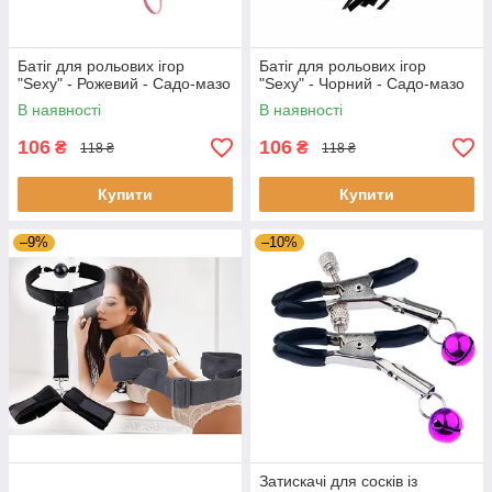
Батіг для рольових ігор
Батіг для рольових ігор
"Sexy" - Рожевий - Садо-мазо
"Sexy" - Чорний - Садо-мазо
В наявності
В наявності
106
106
₴
₴
118 ₴
118 ₴
Купити
Купити
–9%
–10%
Затискачі для сосків із