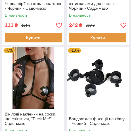
Чорна пір'їнка зі шльопалкою
затискачами для сосків -
- Чорний - Садо-мазо
Чорний - Садо-мазо
В наявності
В наявності
111
242
₴
₴
121 ₴
269 ₴
Купити
Купити
–8%
–10%
Вінілові наклейки на соски,
що світяться, "Fuck Me!" -
Бандаж для фіксації на ліжку
Садо-мазо
- Чорний - Садо-мазо
В наявності
В наявності