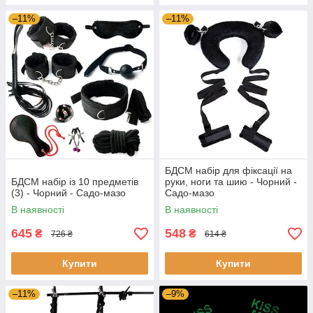
–11%
–11%
БДСМ набір для фіксації на
БДСМ набір із 10 предметів
руки, ноги та шию - Чорний -
(3) - Чорний - Садо-мазо
Садо-мазо
В наявності
В наявності
645
548
₴
₴
726 ₴
614 ₴
Купити
Купити
–11%
–9%