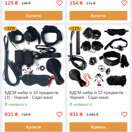
125
154
₴
₴
138 ₴
171 ₴
Купити
Купити
–11%
–11%
БДСМ набір із 10 предметів
БДСМ набір із 12 предметів -
(2) - Чорний - Садо-мазо
Чорний - Садо-мазо
В наявності
В наявності
631
931
₴
₴
710 ₴
1 042 ₴
Купити
Купити