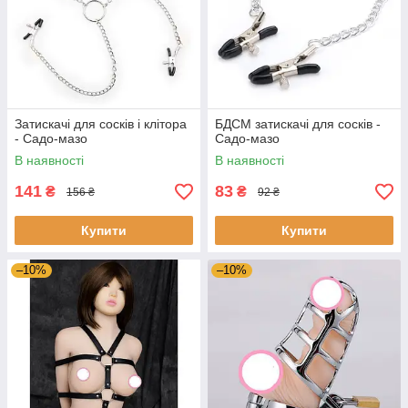
Затискачі для сосків і клітора
БДСМ затискачі для сосків -
- Садо-мазо
Садо-мазо
В наявності
В наявності
141
83
₴
₴
156 ₴
92 ₴
Купити
Купити
–10%
–10%