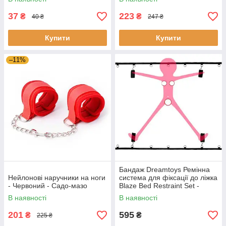
37
223
₴
₴
40 ₴
247 ₴
Купити
Купити
–11%
Бандаж Dreamtoys Ремінна
Нейлонові наручники на ноги
система для фіксації до ліжка
- Червоний - Садо-мазо
Blaze Bed Restraint Set -
Садо-мазо
В наявності
В наявності
201
595
₴
₴
225 ₴