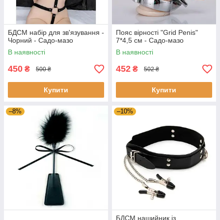
БДСМ набір для зв'язування -
Пояс вірності "Grid Penis"
Чорний - Садо-мазо
7*4,5 см - Садо-мазо
В наявності
В наявності
450
452
₴
₴
500 ₴
502 ₴
Купити
Купити
–8%
–10%
БДСМ нашийник із