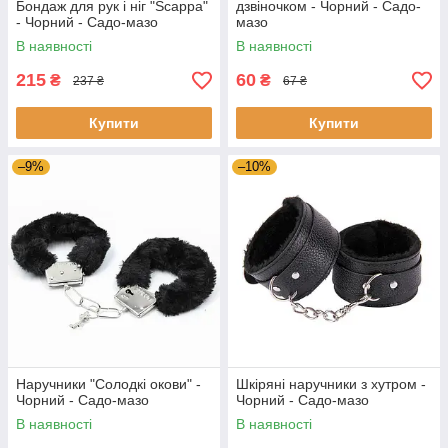
Бондаж для рук і ніг "Scappa"
дзвіночком - Чорний - Садо-
- Чорний - Садо-мазо
мазо
В наявності
В наявності
215
60
₴
₴
237 ₴
67 ₴
Купити
Купити
–9%
–10%
Наручники "Солодкі окови" -
Шкіряні наручники з хутром -
Чорний - Садо-мазо
Чорний - Садо-мазо
В наявності
В наявності