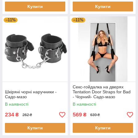
Купити
Купити
–11%
–11%
Секс-гойдалка на дверях
Шкіряні чорні наручники -
Tentation Door Straps for Bad
Садо-мазо
- Чорний- Садо-мазо
В наявності
В наявності
234
569
₴
₴
262 ₴
639 ₴
Купити
Купити