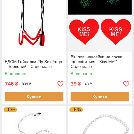
Вінілові наклейки на соски,
БДСМ Гойдалки Fly Sex Yoga
що світяться, "Kiss Me!" -
- Червоний - Садо-мазо
Садо-мазо
В наявності
В наявності
746
39
₴
₴
839 ₴
43 ₴
Купити
Купити
–10%
–10%