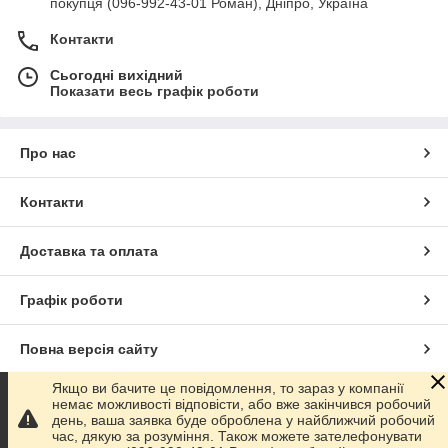
покупця (096-992-43-01 Роман), Дніпро, Україна
Контакти
Сьогодні вихідний
Показати весь графік роботи
Про нас
Контакти
Доставка та оплата
Графік роботи
Повна версія сайту
Якщо ви бачите це повідомлення, то зараз у компанії
Сайт створено на маркетплейсі
Prom.ua
немає можливості відповісти, або вже закінчився робочий
день, ваша заявка буде оброблена у найближчий робочий
час, дякую за розуміння. Також можете зателефонувати
Політика конфіденційності