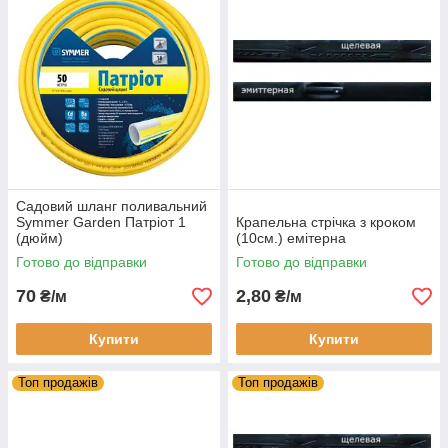
Садовий шланг поливальний
Symmer Garden Патріот 1
Крапельна стрічка з кроком
(дюйм)
(10см.) емітерна
Готово до відправки
Готово до відправки
70
2,80
₴/м
₴/м
Купити
Купити
Топ продажів
Топ продажів