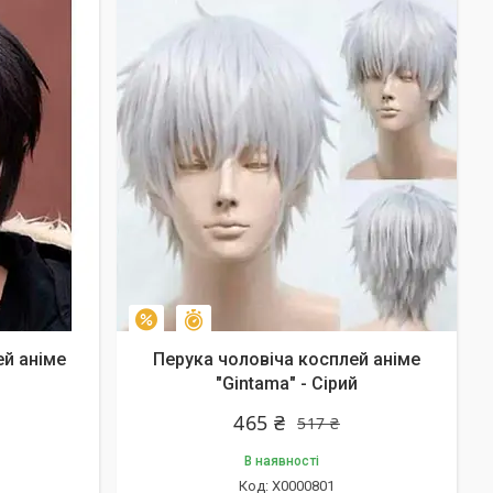
Залишилось 44 дні
–10%
ей аніме
Перука чоловіча косплей аніме
"Gintama" - Сірий
465 ₴
517 ₴
В наявності
X0000801