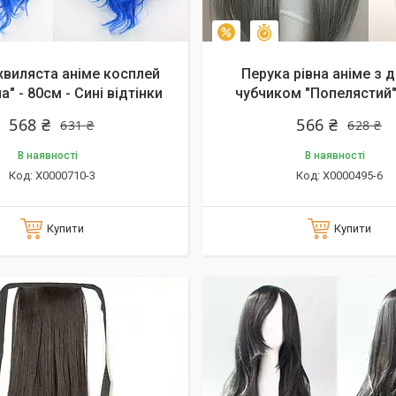
алишилось 26 днів
Залишилось 38 днів
–10%
хвиляста аніме косплей
Перука рівна аніме з 
а" - 80см - Сині відтінки
чубчиком "Попелястий"
568 ₴
566 ₴
631 ₴
628 ₴
В наявності
В наявності
X0000710-3
X0000495-6
Купити
Купити