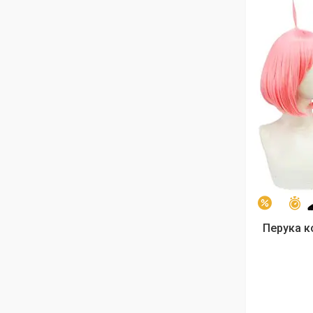
З
–9%
Перука ко