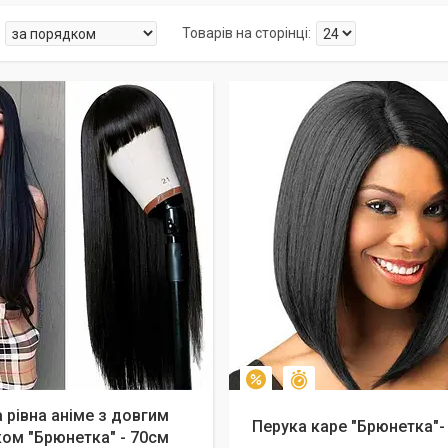
алишився 41 день
Залишилось 44 дні
–10%
 рівна аніме з довгим
Перука каре "Брюнетка"-
ом "Брюнетка" - 70см