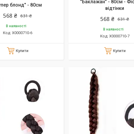
"Баклажан" - 80см - Фі
упер блонд" - 80см
відтінки
568 ₴
631 ₴
568 ₴
631 ₴
В наявності
В наявності
X0000710-6
X0000710-7
Купити
Купити