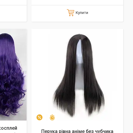
Купити
Залишився 41 день
–10%
косплей
Перука рівна аніме без чубчика