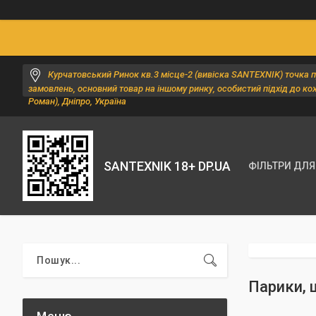
Курчатовський Ринок кв.3 місце-2 (вивіска SANTEXNIK) точка 
замовлень, основний товар на іншому ринку, особистий підхід до ко
Роман), Дніпро, Україна
SANTEXNIK 18+ DP.UA
ФІЛЬТРИ ДЛЯ
Парики, 