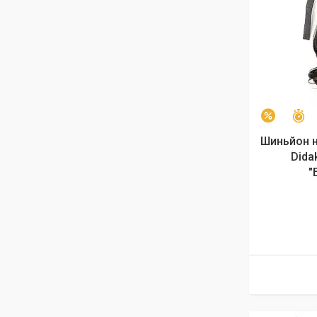
З
–9%
Шиньйон н
Dida
"