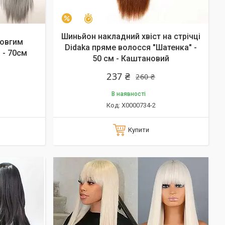
Залишилось 46 днів
–9%
Шиньйон накладний хвіст на стрічці
довгим
Didaka пряме волосся "Шатенка" -
 - 70см
50 см - Каштановий
237 ₴
260 ₴
В наявності
X0000734-2
Купити