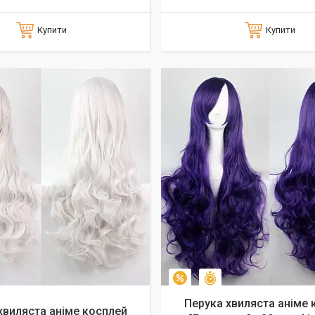
Купити
Купити
алишилось 43 дні
Залишилось 33 дні
–10%
Перука хвиляста аніме 
хвиляста аніме косплей