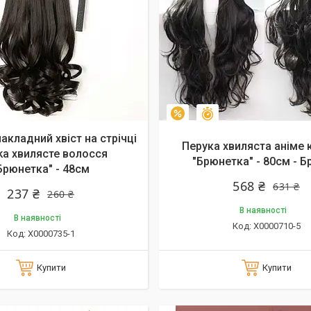
алишилось 26 днів
Залишився 41 день
–10%
акладний хвіст на стрічці
Перука хвиляста аніме 
ka хвилясте волосся
"Брюнетка" - 80см - 
Брюнетка" - 48см
568 ₴
631 ₴
237 ₴
260 ₴
В наявності
В наявності
X0000710-5
X0000735-1
Купити
Купити