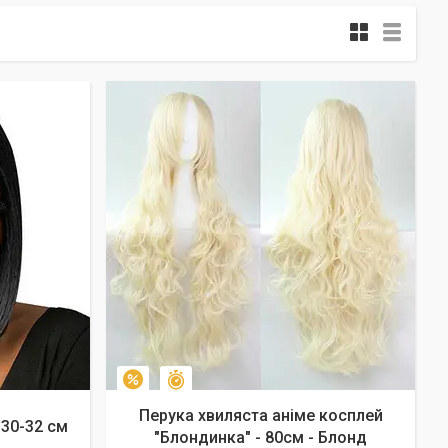
Залишилось 42 дні
–10%
Перука хвиляста аніме косплей
 30-32 см
"Блондинка" - 80см - Блонд