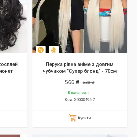
Залишилось 46 днів
–10%
косплей
Перука рівна аніме з довгим
Брюнет
чубчиком "Супер блонд" - 70см
566 ₴
628 ₴
В наявності
X0000495-7
Купити