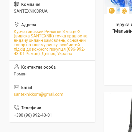
SANTEXNIK DP.UA
З
–10%
Перука 
"Мальвін
Курчатовський Ринок кв.3 місце-2
(вивіска SANTEXNIK) точка працює на
видачу онлайн замовлень, основний
товар на іншому ринку, особистий
підхід до кожного покупця (096-992-
43-01 Роман), Дніпро, Україна
Роман
santexnikkom@gmail.com
+380 (96) 992-43-01