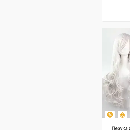
З
–10%
Перука 