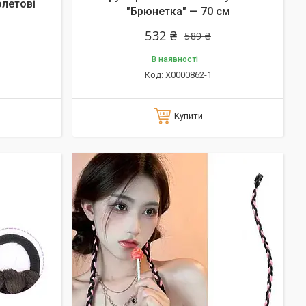
олетові
"Брюнетка" — 70 см
532 ₴
589 ₴
В наявності
X0000862-1
Купити