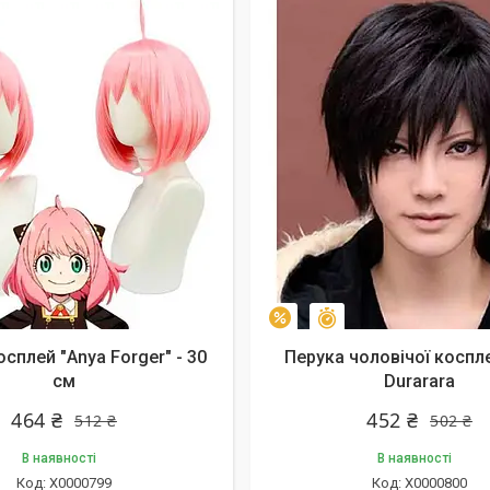
алишилось 45 днів
Залишилось 46 днів
–10%
сплей "Anya Forger" - 30
Перука чоловічої коспл
см
Durarara
464 ₴
452 ₴
512 ₴
502 ₴
В наявності
В наявності
X0000799
X0000800