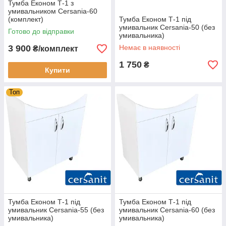
Тумба Економ Т-1 з
умивальником Cersania-60
(комплект)
Тумба Економ Т-1 під
умивальник Cersania-50 (без
Готово до відправки
умивальника)
3 900
Немає в наявності
₴/комплект
1 750
₴
Купити
Топ
Тумба Економ Т-1 під
Тумба Економ Т-1 під
умивальник Cersania-55 (без
умивальник Cersania-60 (без
умивальника)
умивальника)