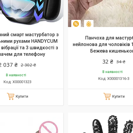
алишилось 35 днів
Залишилось 39 днів
–6%
ний смарт мастурбатор з
Панчоха для мастурб
ьними рухами HANDYCUM
нейлонова для чоловіків 
вібрації та 3 швидкості з
Бежева кишенько
мачем для телефону
32 ₴
34 ₴
2 037 ₴
2 302 ₴
В наявності
В наявності
X00001316-3
X00001323
Купити
Купити