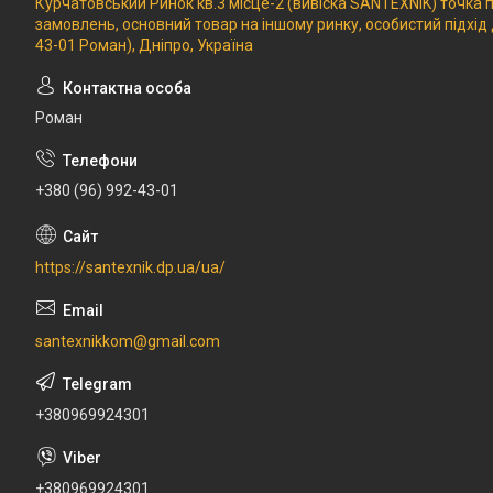
Курчатовський Ринок кв.3 місце-2 (вивіска SANTEXNIK) точка
замовлень, основний товар на іншому ринку, особистий підхід
43-01 Роман), Дніпро, Україна
Роман
+380 (96) 992-43-01
https://santexnik.dp.ua/ua/
santexnikkom@gmail.com
+380969924301
+380969924301