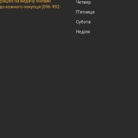
 працює на видачу онлайн
Четвер
 до кожного покупця (096-992-
Пʼятниця
Субота
Неділя