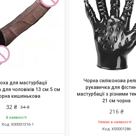
алишилось 44 дні
Чорна силіконова ре
оха для мастурбації
рукавичка для фістин
 для чоловіків 13 см 5 см
мастурбації з різними т
орна кишенькова
21 см чорна
32 ₴
34 ₴
216 ₴
В наявності
Немає в наявності
X00001316-1
X00001286