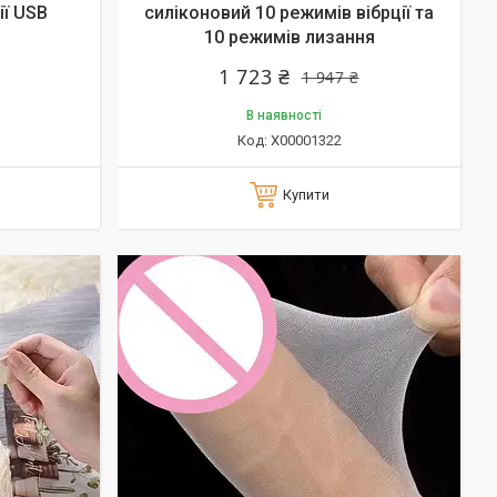
ії USB
силіконовий 10 режимів вібрції та
10 режимів лизання
1 723 ₴
1 947 ₴
В наявності
X00001322
Купити