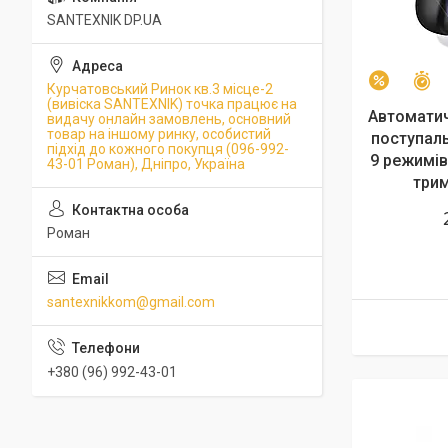
SANTEXNIK DP.UA
З
–12%
Курчатовський Ринок кв.3 місце-2
(вивіска SANTEXNIK) точка працює на
Автоматич
видачу онлайн замовлень, основний
товар на іншому ринку, особистий
поступал
підхід до кожного покупця (096-992-
9 режимів 
43-01 Роман), Дніпро, Україна
три
Роман
santexnikkom@gmail.com
+380 (96) 992-43-01