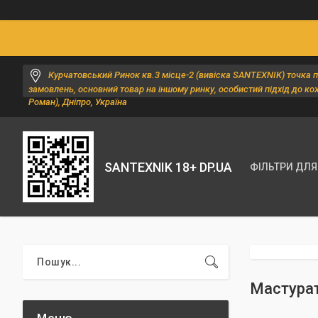
Курчатовський Ринок кв.3 місце-2 (вивіска SANTEXNIK) точка 
замовлень, основний товар на іншому ринку, особистий підхід до ко
Роман), Дніпро, Україна
SANTEXNIK 18+ DP.UA
ФІЛЬТРИ ДЛЯ
Мастура