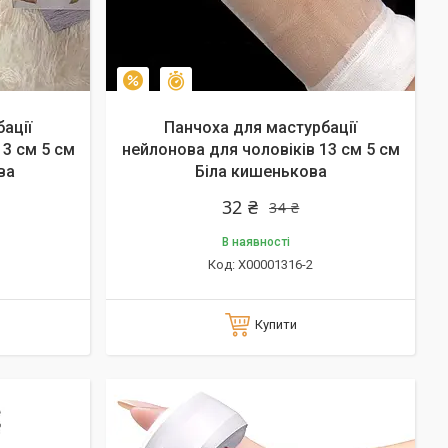
Залишилось 35 днів
–6%
ації
Панчоха для мастурбації
13 см 5 см
нейлонова для чоловіків 13 см 5 см
ва
Біла кишенькова
32 ₴
34 ₴
В наявності
X00001316-2
Купити