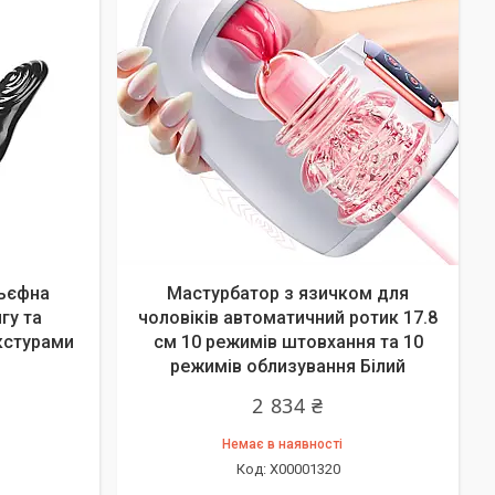
льєфна
Мастурбатор з язичком для
гу та
чоловіків автоматичний ротик 17.8
екстурами
см 10 режимів штовхання та 10
режимів облизування Білий
2 834 ₴
Немає в наявності
X00001320