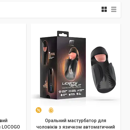
Залишилось 35 днів
–12%
вий
Оральний мастурбатор для
и LOCOGO
чоловіків з язичком автоматичний