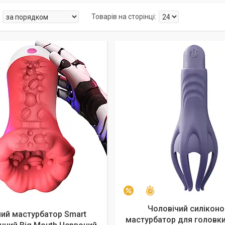
алишилось 43 дні
Залишилось 45 днів
–10%
Чоловічий силіконо
ий мастурбатор Smart
мастурбатор для головк