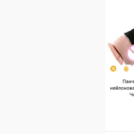
З
–6%
Панч
нейлонова
Ч