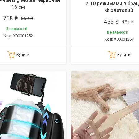
чний Big Mouth Червоний
з 10 режимами вібрац
16 см
Фіолетовий
758 ₴
852 ₴
435 ₴
485 ₴
В наявності
В наявності
X00001252
X00001267
Купити
Купити