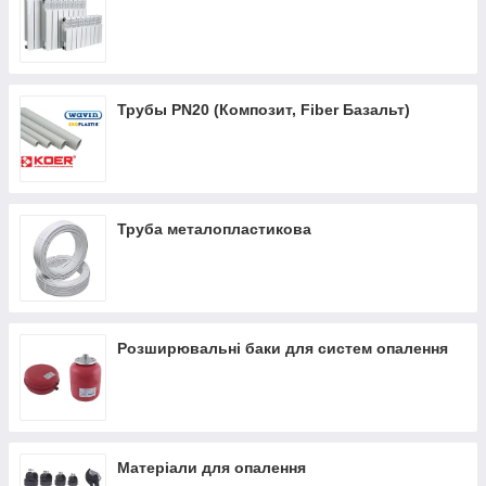
штучним способом
, За допомогою спеціального
обладнання для підтримки необхідної температури.
Перенесення тепла в приміщення здійснюється
конвекторним або променистим способом.
Конвекторний
спосіб
Це передача тепла шляхом проходу холодного
Трубы РN20 (Композит, Fiber Базальт)
повітря через теплообмінник з наступним виходом в
напрямку. Недоліком цього методу є постійна циркуляція
повітря та великі перепади температури. Найкращий спосіб
обігрівати приміщення теплом найчисленнішого приладу. Це
може бути радіатор опалення, труба теплої підлоги...
Труба металопластикова
Розширювальні баки для систем опалення
Матеріали для опалення