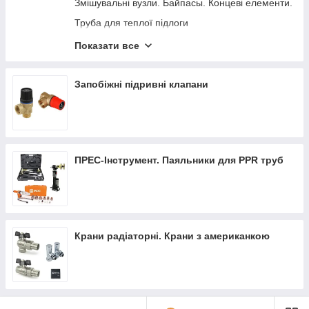
Змішувальні вузли. Байпасы. Концеві елементи.
Труба для теплої підлоги
Елементи автоматики
Показати все
Термостатичні головки
Запобіжні підривні клапани
ПРЕС-Інструмент. Паяльники для PPR труб
Крани радіаторні. Крани з американкою