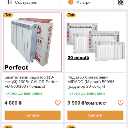
Сортування
0
Фільтри
Топ
Топ
Біметалевий радіатор (10-
Радіатор біметалевий
секцій) 200Вт CALOR Perfect
MIRADO (Мірадо) 500/96
FB-500/100 (Польща)
(радіатор 20-секцій)
Готово до відправки
Готово до відправки
4 800
9 900
₴
₴/комплект
Купити
Купити
Топ
Топ