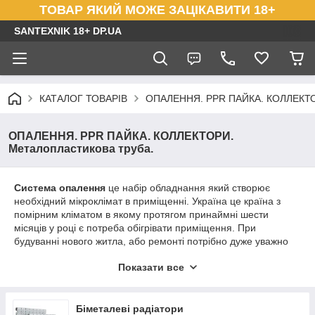
ТОВАР ЯКИЙ МОЖЕ ЗАЦІКАВИТИ 18+
SANTEXNIK 18+ DP.UA
КАТАЛОГ ТОВАРІВ
ОПАЛЕННЯ. PPR ПАЙКА. КОЛЛЕКТОР
ОПАЛЕННЯ. PPR ПАЙКА. КОЛЛЕКТОРИ.
Металопластикова труба.
Система опалення
це набір обладнання який створює
необхідний мікроклімат в приміщенні. Україна це країна з
помірним кліматом в якому протягом принаймні шести
місяців у році є потреба обігрівати приміщення. При
будуванні нового житла, або ремонті потрібно дуже уважно
підійти до створення нової або до модернізації теперішній
Показати все
системи опалення.
Крім економії вашого часу, вони
допоможуть створити необхідний мікроклімат у
приміщенні.
Біметалеві радіатори
Під словом "опалення" розуміється обігрів приміщення