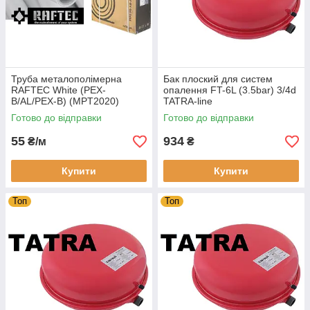
Труба металополімерна
Бак плоский для систем
RAFTEC White (PEX-
опалення FT-6L (3.5bar) 3/4d
B/AL/PEX-B) (MPT2020)
TATRA-line
20х2.0мм
Готово до відправки
Готово до відправки
55
934
₴/м
₴
Купити
Купити
Топ
Топ