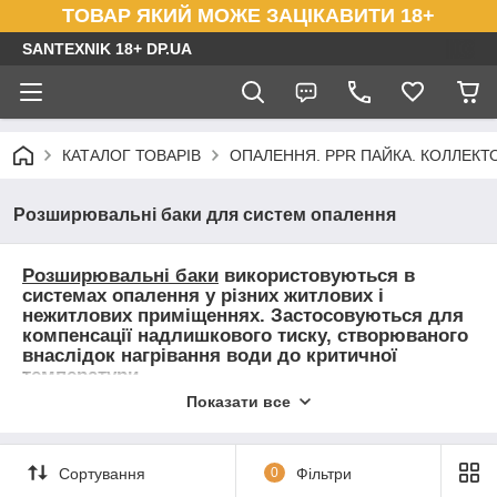
ТОВАР ЯКИЙ МОЖЕ ЗАЦІКАВИТИ 18+
SANTEXNIK 18+ DP.UA
КАТАЛОГ ТОВАРІВ
ОПАЛЕННЯ. PPR ПАЙКА. КОЛЛЕКТОР
Розширювальні баки для систем опалення
Розширювальні баки
використовуються в
системах опалення у різних житлових і
нежитлових приміщеннях. Застосовуються для
компенсації надлишкового тиску, створюваного
внаслідок нагрівання води до критичної
температури.
Показати все
Розрізняються баки розширювальні за формою:
найпоширеніші - плоскі і круглі правильних форм, а також за
обсягом:
4, 6, 8, 10,12, 16, 24, 36
літрів, а також великих
розмірів.
Сортування
0
Фільтри