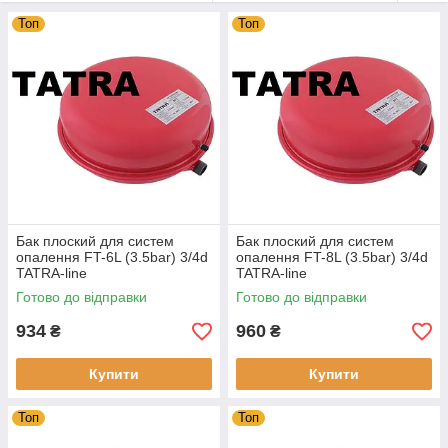
Купити або замовити баки розширювальні різних
розмірів і об'ємів Ви можете в нашому інтернет
Топ
Топ
-магазині, зателефонувавши за вказаними телефонами
або оформивши замовлення прямо на сайті
.
Бак плоский для систем
Бак плоский для систем
опалення FT-6L (3.5bar) 3/4d
опалення FT-8L (3.5bar) 3/4d
TATRA-line
TATRA-line
Готово до відправки
Готово до відправки
934
960
₴
₴
Купити
Купити
Топ
Топ