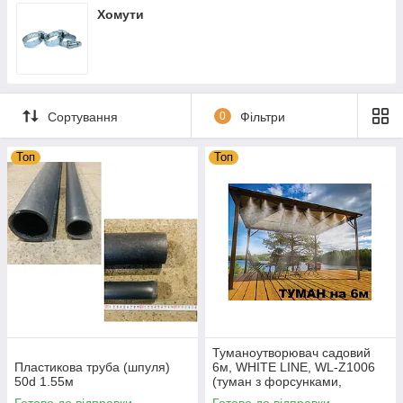
Хомути
Сортування
0
Фільтри
Топ
Топ
Туманоутворювач садовий
Пластикова труба (шпуля)
6м, WHITE LINE, WL-Z1006
50d 1.55м
(туман з форсунками,
комплект)