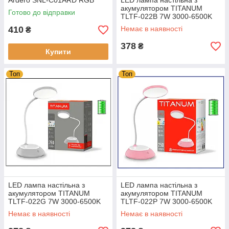
Ardero SNL-С01ARD RGB
LED лампа настільна з
(кольоровий)
акумулятором TITANUM
Готово до відправки
TLTF-022В 7W 3000-6500K
USB Чорна
410
Немає в наявності
₴
378
₴
Купити
Топ
Топ
LED лампа настільна з
LED лампа настільна з
акумулятором TITANUM
акумулятором TITANUM
TLTF-022G 7W 3000-6500K
TLTF-022P 7W 3000-6500K
USB Сіра
USB рожева
Немає в наявності
Немає в наявності