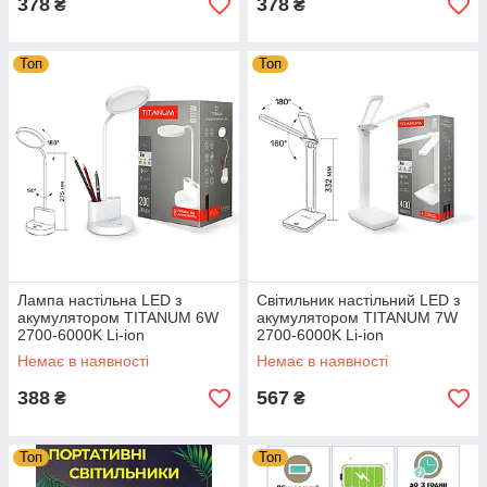
378
378
₴
₴
Топ
Топ
Лампа настільна LED з
Світильник настільний LED з
акумулятором TITANUM 6W
акумулятором TITANUM 7W
2700-6000K Li-ion
2700-6000K Li-ion
18650 (TLTF-011W)
18650 (TLTF-010W)
Немає в наявності
Немає в наявності
388
567
₴
₴
Топ
Топ