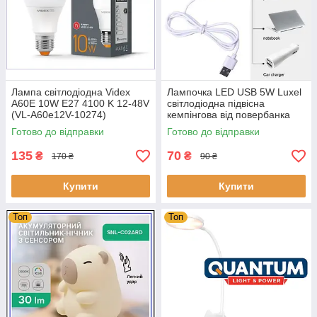
Лампа світлодіодна Videx
Лампочка LED USB 5W Luxel
A60Е 10W E27 4100 K 12-48V
світлодіодна підвісна
(VL-A60e12V-10274)
кемпінгова від повербанка
або ноутбука
Готово до відправки
Готово до відправки
135
70
₴
₴
170 ₴
90 ₴
Купити
Купити
Топ
Топ