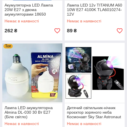
Акумуляторна LED Лампа
Лампа LED 12v TITANUM A60
20W Е27 з двома
10W E27 4100K TLA6010274-
акумуляторами 18650
12V
(+підвісний патрон)
Немає в наявності
Немає в наявності
262
89
₴
₴
Топ
Лампа LED акумуляторна
Дитячий світильник-нічник
Almina DL-030 30 Вт Е27
проєктор зоряного неба
(Біле світло)
Космонавт Sky Star Astronaut
Lamp з пультом (чорний)
Немає в наявності
Немає в наявності