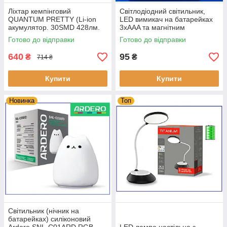
Ліхтар кемпінговий
Світлодіодний світильник,
QUANTUM PRETTY (Li-ion
LED вимикач на батарейках
акумулятор. 30SMD 428лм.
3xAAA та магнітним
2.5годин. Димер. Сенсор)
кріпленням
Готово до відправки
Готово до відправки
640
95
₴
₴
714 ₴
Купити
Купити
Новинка
Топ
Світильник (нічник на
батарейках) силіконовий