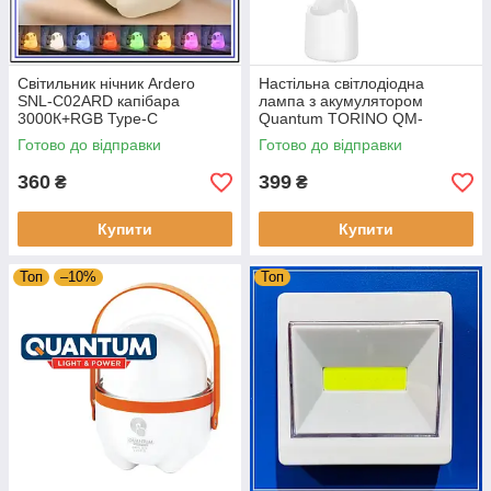
Світильник нічник Ardero
Настільна світлодіодна
SNL-C02ARD капібара
лампа з акумулятором
3000К+RGB Type-C
Quantum TORINO QM-
(акумуляторний світильник)
TL1010 4 W 260 lm 2300-
Готово до відправки
Готово до відправки
5000K USB 5V
360
399
₴
₴
Купити
Купити
Топ
–10%
Топ