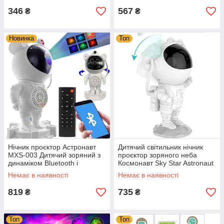
346
567
₴
₴
Новинка
Топ
Нічник проєктор Астронавт
Дитячий світильник нічник
MXS-003 Дитячий зоряний з
проєктор зоряного неба
динаміком Bluetooth і
Космонавт Sky Star Astronaut
пультом ДК Білий
Lamp з пультом і таймером
Немає в наявності
Немає в наявності
819
735
₴
₴
Топ
Топ