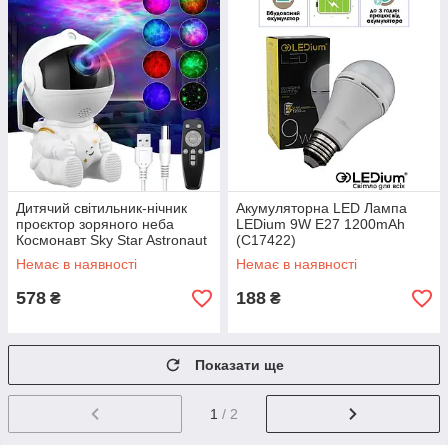
Дитячий світильник-нічник
Акумуляторна LED Лампа
проєктор зоряного неба
LEDium 9W Е27 1200mAh
Космонавт Sky Star Astronaut
(С17422)
Lamp з пультом
Немає в наявності
Немає в наявності
578
188
₴
₴
Показати ще
1
/ 2