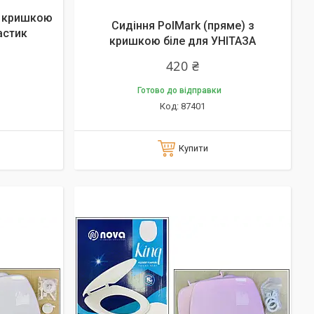
з кришкою
Сидіння PolMark (пряме) з
астик
кришкою біле для УНІТАЗА
420 ₴
Готово до відправки
87401
Купити