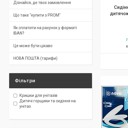
Дізнайся, де твоє замовлення
Сидінн
дитячою
Що таке "купити з PROM"
Як сплатити на рахунок у форматі
IBAN?
Г
Це може бути цікаво
НОВА ПОШТА (тарифи)
Фільтри
Кришки для унітазів
Дитячі горщики та сидіння на
унітаз