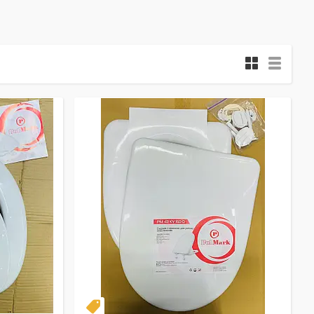
день
Топ