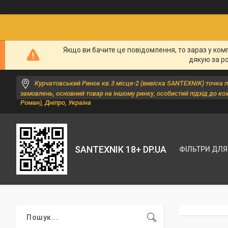
Якщо ви бачите це повідомлення, то зараз у ком
дякую за р
Курчатовський Ринок кв.3 місце-2 (вивіска SANTEXNIK) точка 
замовлень, основний товар на іншому ринку, особистий підхід до ко
Роман), Дніпро, Україна
SANTEXNIK 18+ DP.UA
ФІЛЬТРИ ДЛЯ