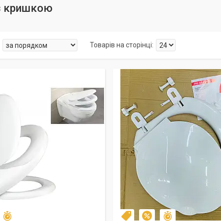
з кришкою
Залишилось 20 днів
Залишився 41 
10%
Топ
–14%