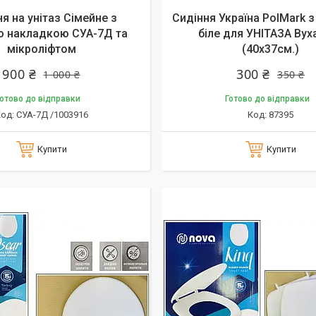
я на унітаз Сімейне з
Сидіння Україна PolMark 
 накладкою СУА-7Д та
біле для УНІТАЗА Вух
мікроліфтом
(40х37см.)
900 ₴
300 ₴
1 000 ₴
350 ₴
отово до відправки
Готово до відправки
СУА-7Д /1003916
87395
Купити
Купити