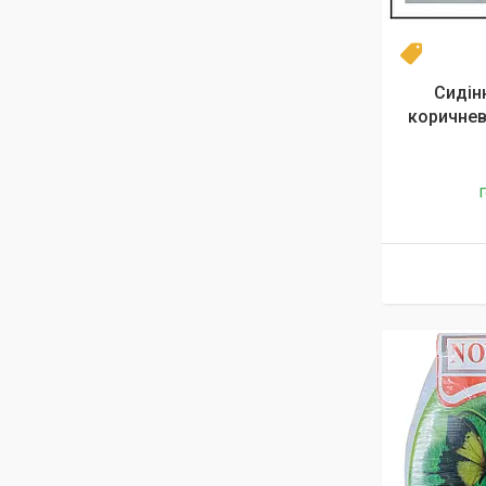
Топ
Сидін
коричнев
Г