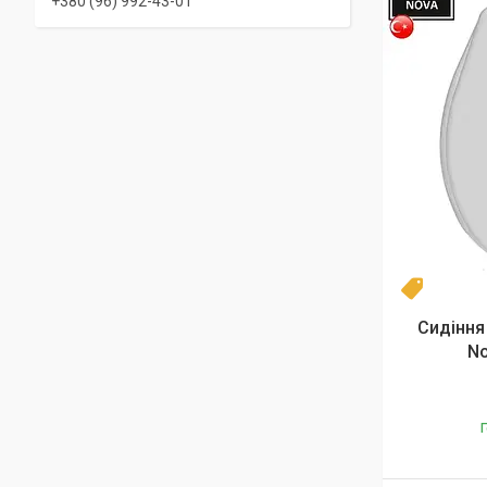
+380 (96) 992-43-01
Топ
Сидіння
No
Г