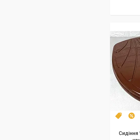
Топ
–
Сидіння