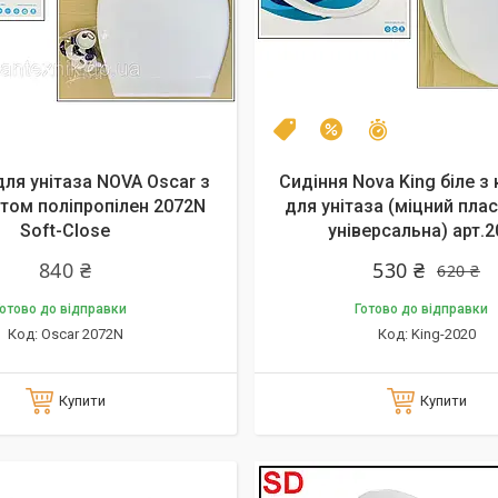
Залишилось 20 
Топ продаж
–15%
для унітаза NOVA Oscar з
Сидіння Nova King біле 
том поліпропілен 2072N
для унітаза (міцний плас
Soft-Close
універсальна) арт.2
840 ₴
530 ₴
620 ₴
отово до відправки
Готово до відправки
Oscar 2072N
King-2020
Купити
Купити