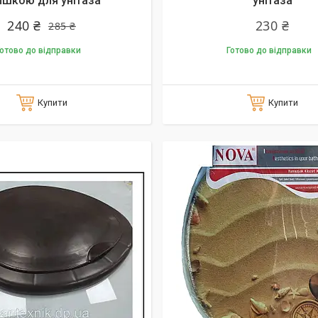
ишкою для унітаза
унітаза
240 ₴
230 ₴
285 ₴
отово до відправки
Готово до відправки
Купити
Купити