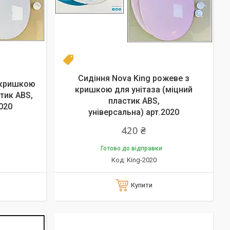
днів
Топ
Сидіння Nova King рожеве з
з кришкою
кришкою для унітаза (міцний
тик ABS,
пластик ABS,
020
універсальна) арт.2020
420 ₴
Готово до відправки
King-2020
Купити