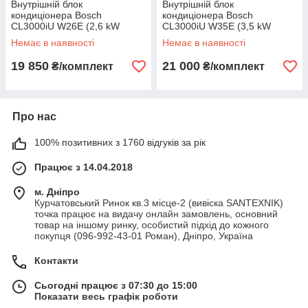
Внутрішній блок
Внутрішній блок
кондиціонера Bosch
кондиціонера Bosch
CL3000iU W26E (2,6 kW
CL3000iU W35E (3,5 kW
інверторного типу) +
інверторного типу) +
Немає в наявності
Немає в наявності
(Зовнішній Bosch CL3000i
(Зовнішній Bosch CL3000i
26E)
35E)
19 850
21 000
₴/комплект
₴/комплект
Про нас
100% позитивних з 1760 відгуків за рік
Працює з 14.04.2018
м. Дніпро
Курчатовський Ринок кв.3 місце-2 (вивіска SANTEXNIK)
точка працює на видачу онлайн замовлень, основний
товар на іншому ринку, особистий підхід до кожного
покупця (096-992-43-01 Роман), Дніпро, Україна
Контакти
Сьогодні працює з 07:30 до 15:00
Показати весь графік роботи