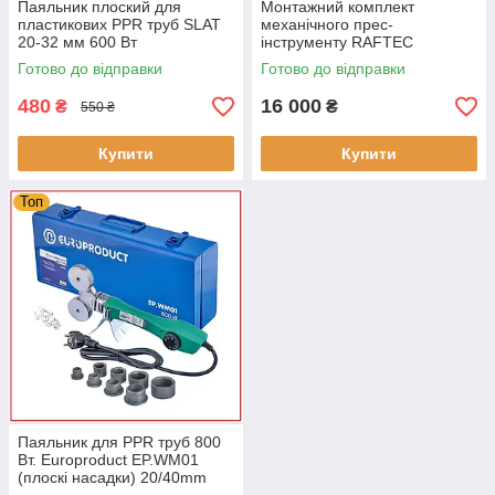
Паяльник плоский для
Монтажний комплект
пластикових PPR труб SLAT
механічного прес-
20-32 мм 600 Вт
інструменту RAFTEC
Готово до відправки
Готово до відправки
480
16 000
₴
₴
550 ₴
Купити
Купити
Топ
Паяльник для PPR труб 800
Вт. Europroduct EP.WM01
(плоскі насадки) 20/40mm