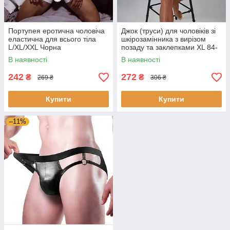
Портупея еротична чоловіча
Джок (труси) для чоловіків зі
еластична для всього тіла
шкірозамінника з вирізом
L/XL/XXL Чорна
позаду та заклепками XL 84-
90 см Чорний
В наявності
В наявності
242
272
₴
₴
269 ₴
306 ₴
Купити
Купити
–11%