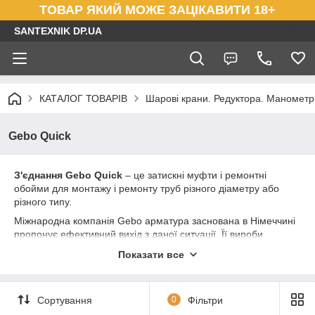
ТОВАР ЯКИЙ МОЖЕ ЗАЦІКАВИТИ 18+
SANTEXNIK DP.UA
КАТАЛОГ ТОВАРІВ
Шарові крани. Редуктора. Маномет
Gebo Quick
З'єднання Gebo Quick
– це затискні муфти і ремонтні
обойми для монтажу і ремонту труб різного діаметру або
різного типу.
Міжнародна компанія Gebo арматура заснована в Німеччині
пропонує ефективний вихід з даної ситуації. Її вироби
вирішують проблеми швидко, чисто, якісно. Сьогодні
Показати все
продукцією Gebo користуються в більшості країн Європи. ЇЇ
популярність пояснюється універсальністю, простотою
використання і високою надійністю. Головне гасло, Gebo
Сортування
0
Фільтри
з'єднує краще всіх. І це не просто слова. Ознайомившись
ближче з цими чудовими виробами ви скажете теж саме.