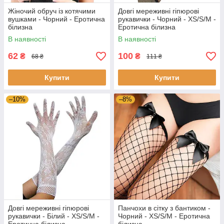
Жіночий обруч із котячими
Довгі мереживні гіпюрові
вушками - Чорний - Еротична
рукавички - Чорний - XS/S/M -
білизна
Еротична білизна
В наявності
В наявності
62
100
₴
₴
68 ₴
111 ₴
Купити
Купити
–10%
–8%
Довгі мереживні гіпюрові
Панчохи в сітку з бантиком -
рукавички - Білий - XS/S/M -
Чорний - XS/S/М - Еротична