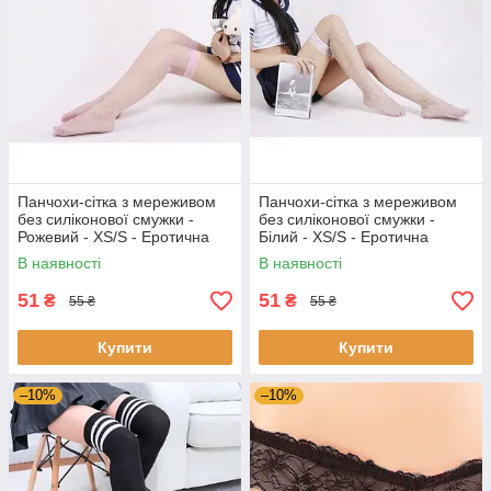
Панчохи-сітка з мереживом
Панчохи-сітка з мереживом
без силіконової смужки -
без силіконової смужки -
Рожевий - XS/S - Еротична
Білий - XS/S - Еротична
білизна
білизна
В наявності
В наявності
51
51
₴
₴
55 ₴
55 ₴
Купити
Купити
–10%
–10%