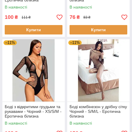
Еротична білизна
білизна
В наявності
В наявності
100
76
₴
₴
111 ₴
83 ₴
Купити
Купити
–11%
–11%
Боді з відкритими грудьми та
Боді комбінезон у дрібну сітку
рукавами - Чорний - XS/S/M -
Чорний - S/M/L - Еротична
Еротична білизна
білизна
В наявності
В наявності