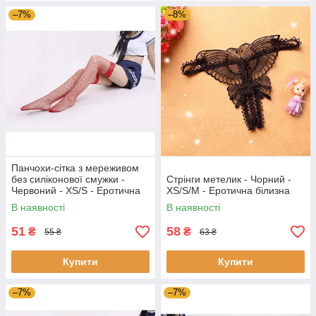
–7%
–8%
Панчохи-сітка з мереживом
без силіконової смужки -
Стрінги метелик - Чорний -
Червоний - XS/S - Еротична
XS/S/M - Еротична білизна
білизна
В наявності
В наявності
51
58
₴
₴
55 ₴
63 ₴
Купити
Купити
–7%
–7%