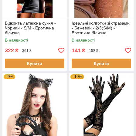
Відкрита латексна сукня -
Ідеальні колготки зі стразами
Чорний - S/M - Еротична
- Бежевий - 2/3(S/M) -
білизна
Еротична білизна
В наявності
В наявності
322
141
₴
₴
361 ₴
158 ₴
Купити
Купити
–9%
–10%