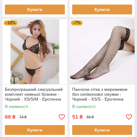
Купити
Купити
–10%
–7%
Безпрограшний сексуальний
Панчохи-сітка з мереживом
комплект нижньої білизни -
без силіконової смужки -
Чорний - XS/S/M - Еротична
Чорний - XS/S - Еротична
білизна
білизна
В наявності
В наявності
66
51
₴
₴
73 ₴
55 ₴
Купити
Купити