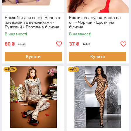
Наклейки для сосків Hearts з
Еротична ажурна маска на
паєтками та пензликами -
очі - Чорний - Еротична
Бузковий - Еротична білизна
білизна
В наявності
В наявності
80
37
₴
₴
89 ₴
40 ₴
Купити
Купити
–10%
–9%