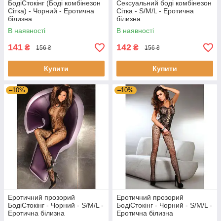
БодіСтокінг (Боді комбінезон
Сексуальний боді комбінезон
Сітка) - Чорний - Еротична
Сітка - S/M/L - Еротична
білизна
білизна
В наявності
В наявності
141
142
₴
₴
156 ₴
156 ₴
Купити
Купити
–10%
–10%
Еротичний прозорий
Еротичний прозорий
БодіСтокінг - Чорний - S/M/L -
БодіСтокінг - Чорний - S/M/L -
Еротична білизна
Еротична білизна