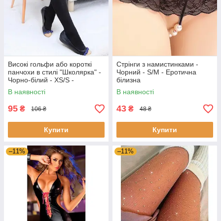
Високі гольфи або короткі
Стрінги з намистинками -
панчохи в стилі "Школярка" -
Чорний - S/M - Еротична
Чорно-білий - XS/S -
білизна
Еротична білизна
В наявності
В наявності
95
43
₴
₴
106 ₴
48 ₴
Купити
Купити
–11%
–11%