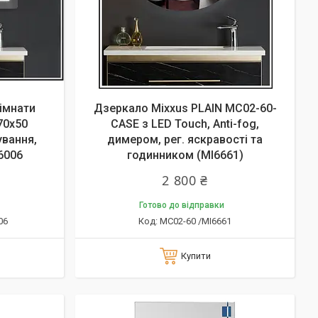
імнати
Дзеркало Mixxus PLAIN MC02-60-
70x50
CASE з LED Touch, Anti-fog,
ування,
димером, рег. яскравості та
6006
годинником (MI6661)
2 800 ₴
Готово до відправки
06
MС02-60 /MI6661
Купити