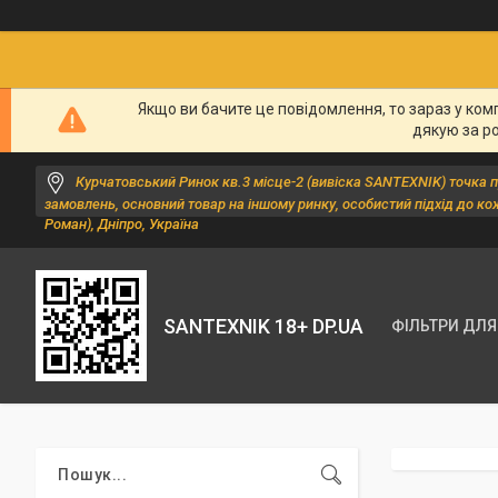
Якщо ви бачите це повідомлення, то зараз у ком
дякую за р
Курчатовський Ринок кв.3 місце-2 (вивіска SANTEXNIK) точка 
замовлень, основний товар на іншому ринку, особистий підхід до ко
Роман), Дніпро, Україна
SANTEXNIK 18+ DP.UA
ФІЛЬТРИ ДЛЯ