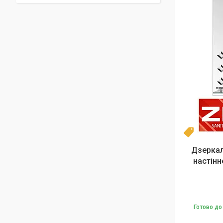
Топ
Дзеркал
настінн
Готово до