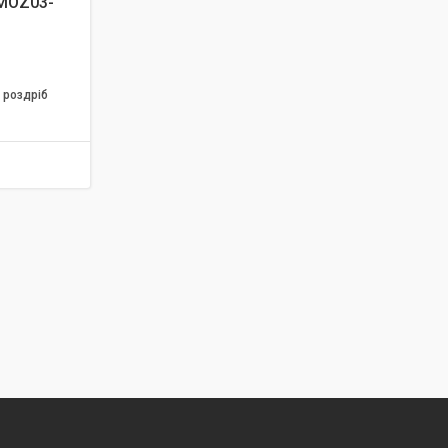
 MOZ03-
 роздріб
1