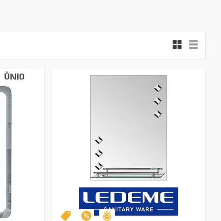
Залишилось 26 днів
Топ
–9%