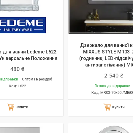
Дзеркало для ванної к
 для ванни Ledeme L622
MIXXUS STYLE MR03-
 Універсальне Положення
(годинник, LED-підсвіч
антизапотівання) MI
480 ₴
2 540 ₴
 відправки
Оптом і в роздріб
L622
Готово до відправки
MR03-70x50 /MI60
Купити
Купити