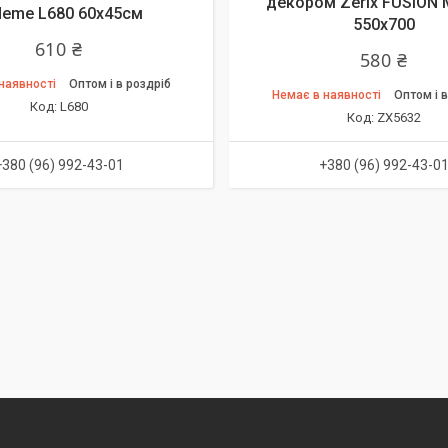
декором Zerix FUSION
deme L680 60х45см
550x700
610 ₴
580 ₴
наявності
Оптом і в роздріб
Немає в наявності
Оптом і в
L680
ZX5632
+380 (96) 992-43-01
+380 (96) 992-43-0