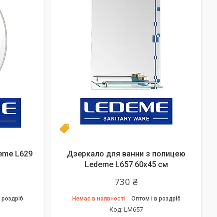
Топ продаж
eme L629
Дзеркало для ванни з полицею
Ledeme L657 60х45 см
730 ₴
 роздріб
Немає в наявності
Оптом і в роздріб
LM657