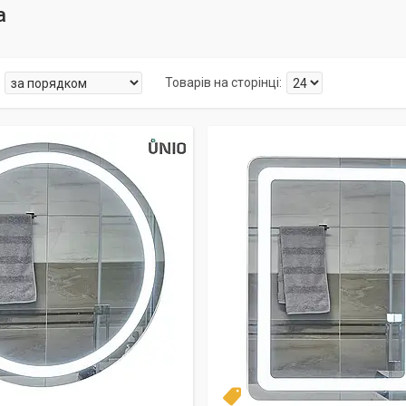
а
Топ