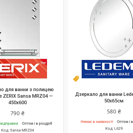
Топ продаж
о для ванни з полицею
Дзеркало для ванни Led
е ZERIX Sansa MRZ04 —
50х65см
450х600
580 ₴
790 ₴
Немає в наявності
Оптом і в
 відправки
Оптом і в роздріб
L629
Sansa MRZ04