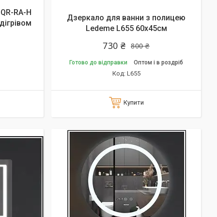
SQR-RA-H
Дзеркало для ванни з полицею
ідігрівом
Ledeme L655 60х45см
730 ₴
800 ₴
Готово до відправки
Оптом і в роздріб
L655
Купити