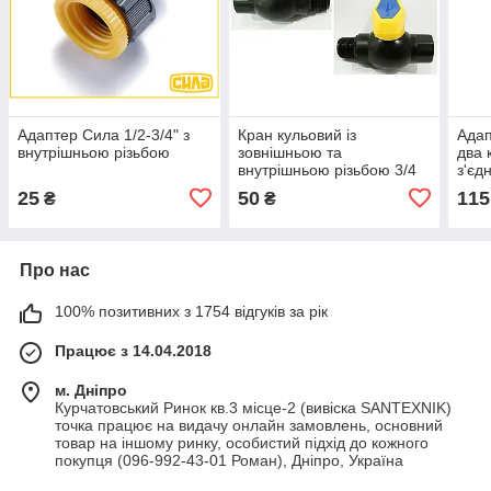
Адаптер Сила 1/2-3/4" з
Кран кульовий із
Адап
внутрішньою різьбою
зовнішньою та
два 
внутрішньою різьбою 3/4
з'єд
ВЗ дюйма (пластиковий)
25
50
115
₴
₴
Про нас
100% позитивних з 1754 відгуків за рік
Працює з 14.04.2018
м. Дніпро
Курчатовський Ринок кв.3 місце-2 (вивіска SANTEXNIK)
точка працює на видачу онлайн замовлень, основний
товар на іншому ринку, особистий підхід до кожного
покупця (096-992-43-01 Роман), Дніпро, Україна