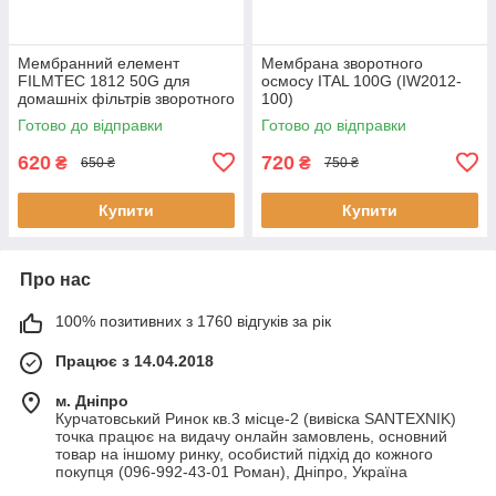
Мембранний елемент
Мембрана зворотного
FILMTEC 1812 50G для
осмосу ITAL 100G (IW2012-
домашніх фільтрів зворотного
100)
осмосу
Готово до відправки
Готово до відправки
620
720
₴
₴
650 ₴
750 ₴
Купити
Купити
Про нас
100% позитивних з 1760 відгуків за рік
Працює з 14.04.2018
м. Дніпро
Курчатовський Ринок кв.3 місце-2 (вивіска SANTEXNIK)
точка працює на видачу онлайн замовлень, основний
товар на іншому ринку, особистий підхід до кожного
покупця (096-992-43-01 Роман), Дніпро, Україна