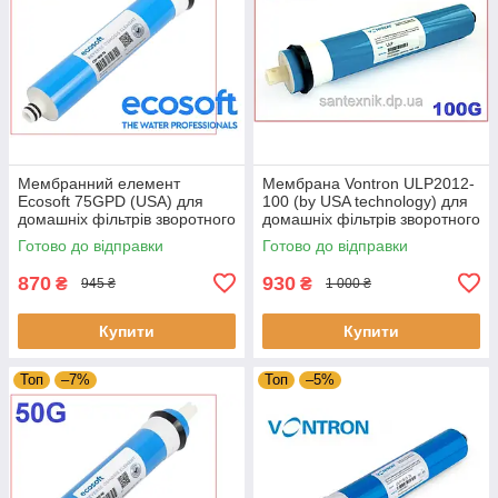
Мембранний елемент
Мембрана Vontron ULP2012-
Ecosoft 75GPD (USA) для
100 (by USA technology) для
домашніх фільтрів зворотного
домашніх фільтрів зворотного
осмосу (CSV181275ECO)
осмосу
Готово до відправки
Готово до відправки
870
930
₴
₴
945 ₴
1 000 ₴
Купити
Купити
Топ
–7%
Топ
–5%