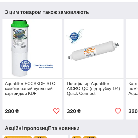
З цим товаром також замовляють
Aquafilter FCCBKDF-STO
Постфільтр Aquafilter
Карт
комбінований вугільний
AICRO-QC (під трубку 1/4)
пом'
картридж з KDF
Quick Connect
Aqua
(дво
280
320
320
₴
₴
Акційні пропозиції та новинки