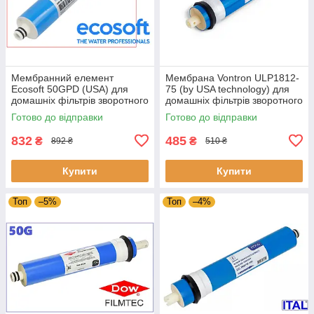
Мембранний елемент
Мембрана Vontron ULP1812-
Ecosoft 50GPD (USA) для
75 (by USA technology) для
домашніх фільтрів зворотного
домашніх фільтрів зворотного
осмосу (CSV181250ECO)
осмосу
Готово до відправки
Готово до відправки
832
485
₴
₴
892 ₴
510 ₴
Купити
Купити
Топ
–5%
Топ
–4%