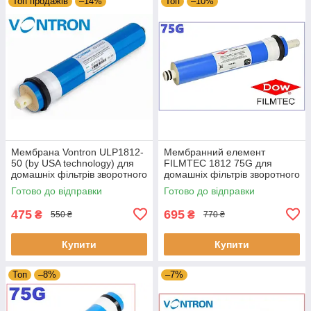
Топ продажів
–14%
Топ
–10%
Мембрана Vontron ULP1812-
Мембранний елемент
50 (by USA technology) для
FILMTEC 1812 75G для
домашніх фільтрів зворотного
домашніх фільтрів зворотного
осмосу
осмосу
Готово до відправки
Готово до відправки
475
695
₴
₴
550 ₴
770 ₴
Купити
Купити
Топ
–8%
–7%