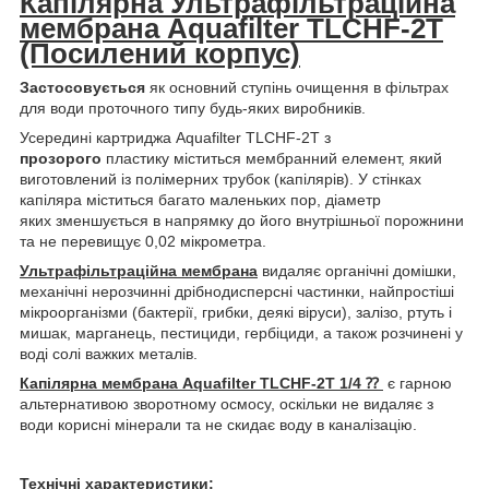
Капілярна Ультрафільтраційна
мембрана Aquafilter TLCHF-2T
(Посилений корпус)
Застосовується
як основний ступінь очищення в фільтрах
для води проточного типу будь-яких виробників.
Усередині картриджа Aquafilter TLCHF-2T з
прозорого
пластику міститься мембранний елемент, який
виготовлений із полімерних трубок (капілярів). У стінках
капіляра міститься багато маленьких пор, діаметр
яких зменшується в напрямку до його внутрішньої порожнини
та не перевищує 0,02 мікрометра.
Ультрафільтраційна мембрана
видаляє органічні домішки,
механічні нерозчинні дрібнодисперсні частинки, найпростіші
мікроорганізми (бактерії, грибки, деякі віруси), залізо, ртуть і
мишак, марганець, пестициди, гербіциди, а також розчинені у
воді солі важких металів.
Капілярна мембрана Aquafilter TLCHF-2T 1/4 ⁇
є гарною
альтернативою зворотному осмосу, оскільки не видаляє з
води корисні мінерали та не скидає воду в каналізацію.
Технічні характеристики: