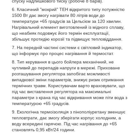
спуску надлишкового тиску (робоче 8 барів).
Класичний "мокрий" ТЕН відкритого типу потужністю
1500 Вт дає змогу нагрівати 80 літрів води до
температури +65 градусів за Цельсієм за 120 хвилин.
Нагрівальний елемент виготовлений із мідного сплаву,
що неабияк подовжує його термін експлуатації,
збільшує протидію корозії та підвищує тепловіддання.
На передній частині системи є світловий індикатор,
що інформує про процес нагрівання й термостат.
Тип керування в цього бойлера механічний, не
чутливий до перепадів напруги в мережі. Приховане
розташування регулятора запобігає можливості
випадкової зміни параметрів, знижує ризик отримання
термічних травм. Користувачам варто враховувати, що
під час виставлення регулятора на максимальні
параметри з крана під час відкривання може піти вода з
температурою +65 градусів.
Екологічна термоізоляція з пінополіуретану зменшує
тепловтрати, дає змогу зберігати корпус холодним, а
воду всередині гарячою. Під час нагрівання до +65
становлять 0,95 кВт/24 години.