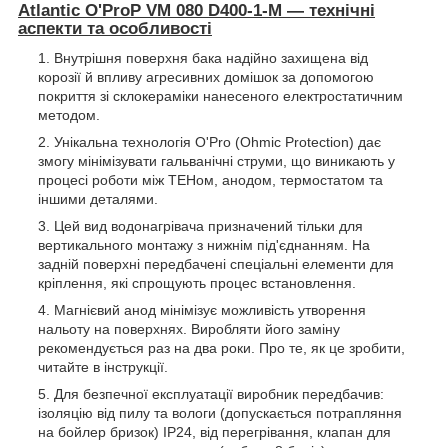
Atlantic O'ProP VM 080 D400-1-M — технічні
аспекти та особливості
Внутрішня поверхня бака надійно захищена від
корозії й впливу агресивних домішок за допомогою
покриття зі склокераміки нанесеного електростатичним
методом.
Унікальна технологія O'Pro (Ohmic Protection) дає
змогу мінімізувати гальванічні струми, що виникають у
процесі роботи між ТЕНом, анодом, термостатом та
іншими деталями.
Цей вид водонагрівача призначений тільки для
вертикального монтажу з нижнім під'єднанням. На
задній поверхні передбачені спеціальні елементи для
кріплення, які спрощують процес встановлення.
Магнієвий анод мінімізує можливість утворення
нальоту на поверхнях. Виробляти його заміну
рекомендується раз на два роки. Про те, як це зробити,
читайте в інструкції.
Для безпечної експлуатації виробник передбачив:
ізоляцію від пилу та вологи (допускається потрапляння
на бойлер бризок) IP24, від перегрівання, клапан для