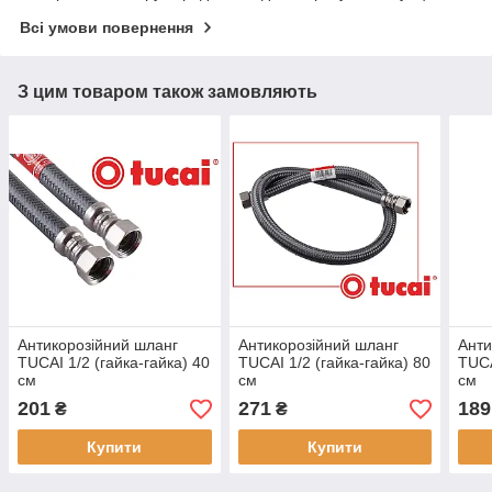
Всі умови повернення
З цим товаром також замовляють
Антикорозійний шланг
Антикорозійний шланг
Анти
TUCAI 1/2 (гайка-гайка) 40
TUCAI 1/2 (гайка-гайка) 80
TUCA
см
см
см
201
271
189
₴
₴
Купити
Купити