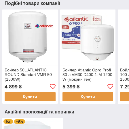
Подібні товари компанії
Бойлер 50L ATLANTIC
Бойлер Atlantic Opro Profi
Бойл
ROUND Standart VMR 50
30 л VM30 D400-1-M 1200
100 
(1500W)
W (мокрий тен)
1500
4 899
5 399
7 2
₴
₴
Купити
Купити
Акційні пропозиції та новинки
Топ
–9%