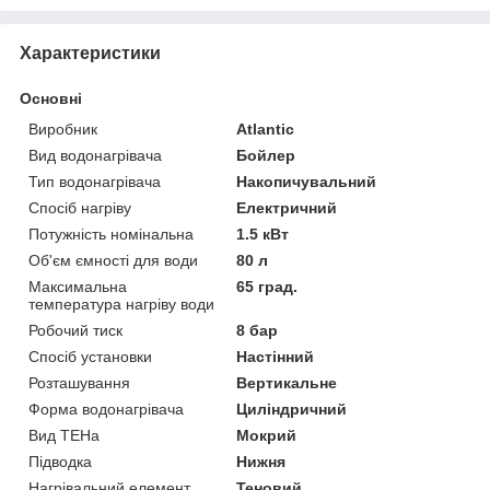
Характеристики
Основні
Виробник
Atlantic
Вид водонагрівача
Бойлер
Тип водонагрівача
Накопичувальний
Спосіб нагріву
Електричний
Потужність номінальна
1.5 кВт
Об'єм ємності для води
80 л
Максимальна
65 град.
температура нагріву води
Робочий тиск
8 бар
Спосіб установки
Настінний
Розташування
Вертикальне
Форма водонагрівача
Циліндричний
Вид ТЕНа
Мокрий
Підводка
Нижня
Нагрівальний елемент
Теновий