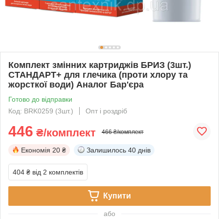
Комплект змінних картриджів БРИЗ (3шт.)
СТАНДАРТ+ для глечика (проти хлору та
жорсткої води) Аналог Бар'єра
Готово до відправки
Код: BRK0259 (3шт.)
Опт і роздріб
446
₴/комплект
466 ₴/комплект
Економія
20 ₴
Залишилось
40 днів
404 ₴
від 2 комплектів
Купити
або