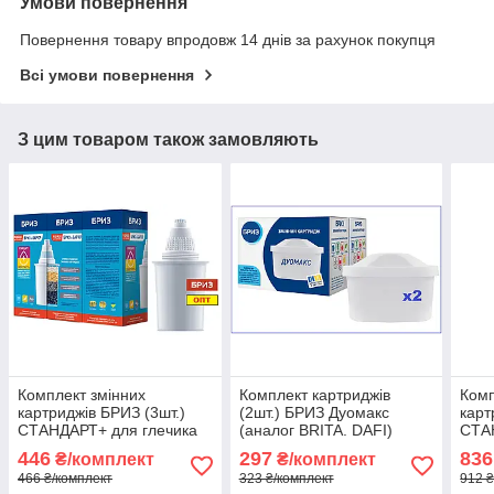
Умови повернення
Повернення товару впродовж 14 днів за рахунок покупця
Всі умови повернення
З цим товаром також замовляють
Комплект змінних
Комплект картриджів
Комп
картриджів БРИЗ (3шт.)
(2шт.) БРИЗ Дуомакс
карт
СТАНДАРТ+ для глечика
(аналог BRITA. DAFI)
СТА
(проти хлору та жорсткої
BRK0310
(про
446
297
836
₴/комплект
₴/комплект
води) Аналог Бар'єра
води
466 ₴/комплект
323 ₴/комплект
912 ₴