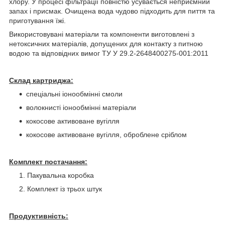
хлору. У процесі фільтрації повністю усувається неприємний
запах і присмак. Очищена вода чудово підходить для пиття та
приготування їжі.
Використовувані матеріали та компоненти виготовлені з
нетоксичних матеріалів, допущених для контакту з питною
водою та відповідних вимог ТУ У 29.2-2648400275-001:2011
Склад картриджа:
спеціальні іонообмінні смоли
волокнисті іонообмінні матеріали
кокосове активоване вугілля
кокосове активоване вугілля, оброблене сріблом
Комплект постачання:
Пакувальна коробка
Комплект із трьох штук
Продуктивність: