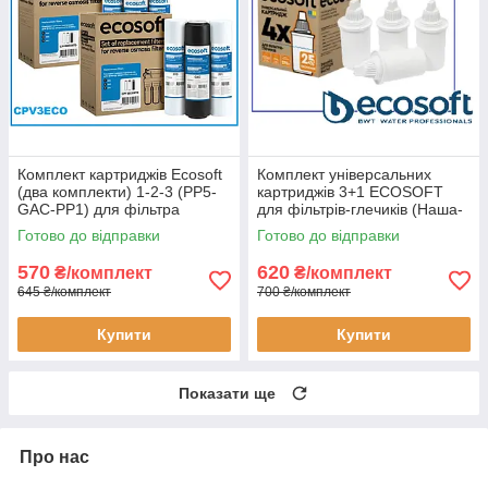
Комплект картриджів Ecosoft
Комплект універсальних
(два комплекти) 1-2-3 (PP5-
картриджів 3+1 ECOSOFT
GAC-PP1) для фільтра
для фільтрів-глечиків (Наша-
зворотного осмосу
вода) CRVKABN4ECO
Готово до відправки
Готово до відправки
(CPV3ECOSTD)
570
620
₴/комплект
₴/комплект
645 ₴/комплект
700 ₴/комплект
Купити
Купити
Показати ще
Про нас