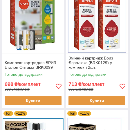
Змінний картридж Бриз
Комплект картриджів БРИЗ
Євролюкс (BRK0129) у
Еталон Оптима BRK0099
комплекті 2шт.
Готово до відправки
Готово до відправки
698
713
₴/комплект
₴/комплект
808 ₴/комплект
808 ₴/комплект
Купити
Купити
Топ
–12%
Топ
–11%