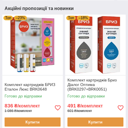
Акційні пропозиції та новинки
Топ
–23%
Топ
–18%
Комплект картриджів Бриз
Комплект картриджів БРИЗ
Діалог Оптима
Еталон Люкс BRK0648
(BRK0297+BRK0051)
Готово до відправки
Готово до відправки
836
491
₴/комплект
₴/комплект
1 086 ₴/комплект
601 ₴/комплект
Купити
Купити