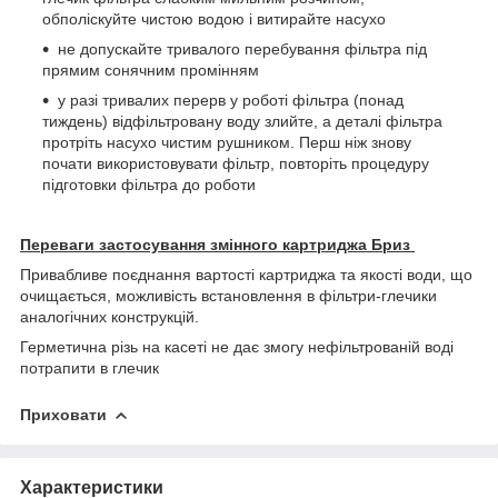
обполіскуйте чистою водою і витирайте насухо
не допускайте тривалого перебування фільтра під
прямим сонячним промінням
у разі тривалих перерв у роботі фільтра (понад
тиждень) відфільтровану воду злийте, а деталі фільтра
протріть насухо чистим рушником. Перш ніж знову
почати використовувати фільтр, повторіть процедуру
підготовки фільтра до роботи
Переваги застосування змінного картриджа Бриз
Привабливе поєднання вартості картриджа та якості води, що
очищається, можливість встановлення в фільтри-глечики
аналогічних конструкцій.
Герметична різь на касеті не дає змогу нефільтрованій воді
потрапити в глечик
Приховати
Характеристики