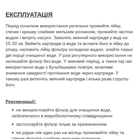
ЕКСПЛУАТАЦІЯ
Перед початком використання ретельно промийте лійку,
глечик і кришку слабким мильним розчином, промийте чистою
водою і витріть насухо. Замочіть змінний картридж у воді на
15-20 хв. Вийміть картридж із води та вставте його в лійку до
упору, наповніть лійку фільтра холодною водою, злийте перші
дві порції очищеної води. У разі регулярного використання не
залишайте фільтр без води. У зимовий період, а також під час
використання води з бульбашками повітря, можливе
зниження швидкості протікання води через картридж. У
такому разі витягніть змінний картридж і кілька разів струсіть
його.
Рекомендації:
не використовуйте фільтр для очищення води,
небезпечного в мікробіологічному співвідношенні
застосовуйте фільтр тільки за призначенням
не рідше ніж один раз на місяць промивайте лійку та
глечик фільтра слабким мильним розчином,