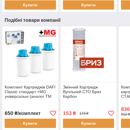
Купити
Купити
Подібні товари компанії
Комплект Картриджів DAFI
Змінний Картридж
Комп
Classic стандарт +MG
Вугільний СТО Бриз
карт
універсальні (аналог ТМ
Карбон
СТА
"Бар'єр") (3 шт.)
(про
води
836
650
153
₴/комплект
₴
173 ₴
912 ₴
Купити
Купити