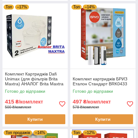
Топ
–17%
Топ
–14%
Комплект Картриджів Dafi
Unimax (для фільтрів Brita
Комплект картриджів БРИЗ
Maxtra) АНАЛОГ Brita Maxtra
Еталон Стандарт BRK0433
(в комплекті 2 шт.)
Готово до відправки
Готово до відправки
415
497
₴/комплект
₴/комплект
500 ₴/комплект
578 ₴/комплект
Купити
Купити
Топ продажів
–14%
Топ
–12%