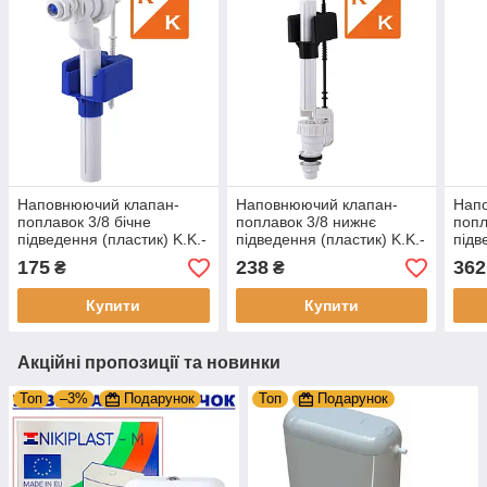
Наповнюючий клапан-
Наповнюючий клапан-
Нап
поплавок 3/8 бічне
поплавок 3/8 нижнє
попл
підведення (пластик) K.K.-
підведення (пластик) K.K.-
підв
POL Польща ZN2/110
POL Польща ZND/112
K.K.
175
238
362
₴
₴
Купити
Купити
Акційні пропозиції та новинки
Топ
–3%
Подарунок
Топ
Подарунок