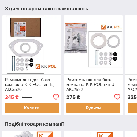
З цим товаром також замовляють
Ремкомплект для бака
Ремкомплект для бака
Ремк
компакта K.K.POL тип Е,
компакта K.K.POL тип U,
комп
АКС/520
АКС/522
АКС
345
275
325
₴
₴
375 ₴
Купити
Купити
Подібні товари компанії