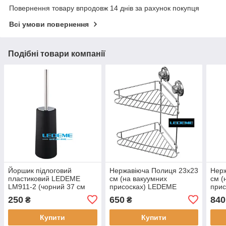
Повернення товару впродовж 14 днів за рахунок покупця
Всі умови повернення
Подібні товари компанії
Йоршик підлоговий
Нержавіюча Полиця 23х23
Нерж
пластиковий LEDEME
см (на вакуумних
см (
LM911-2 (чорний 37 см
присосках) LEDEME
при
висота)
LM3728-2 (два яруси)
LM37
250
650
840
₴
₴
Купити
Купити