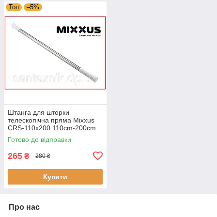
Топ
–5%
Штанга для шторки
телескопічна пряма Mixxus
CRS-110x200 110cm-200cm
(нержавіюча сталь) (блістер)
Готово до відправки
(AC0653)
265
₴
280 ₴
Купити
Про нас