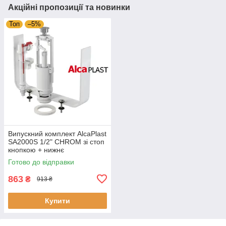
Акційні пропозиції та новинки
Топ
–5%
Випускний комплект AlcaPlast
SA2000S 1/2" CHROM зі стоп
кнопкою + нижнє
підведення пластик 1/2"
Готово до відправки
863
₴
913 ₴
Купити