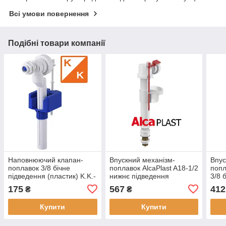
Всі умови повернення
Подібні товари компанії
Наповнюючий клапан-
Впускний механізм-
Впус
поплавок 3/8 бічне
поплавок AlcaPlast A18-1/2
попл
підведення (пластик) K.K.-
нижнє підведення
3/8 
POL Польща ZN2/110
латунний
плас
175
567
412
₴
₴
Купити
Купити