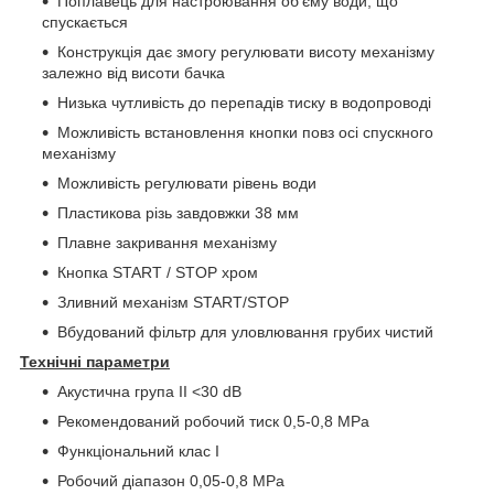
Поплавець для настроювання об'єму води, що
спускається
Конструкція дає змогу регулювати висоту механізму
залежно від висоти бачка
Низька чутливість до перепадів тиску в водопроводі
Можливість встановлення кнопки повз осі спускного
механізму
Можливість регулювати рівень води
Пластикова різь завдовжки 38 мм
Плавне закривання механізму
Кнопка START / STOP хром
Зливний механізм START/STOP
Вбудований фільтр для уловлювання грубих чистий
Технічні параметри
Акустична група II <30 dB
Рекомендований робочий тиск 0,5-0,8 MPa
Функціональний клас I
Робочий діапазон 0,05-0,8 MPa