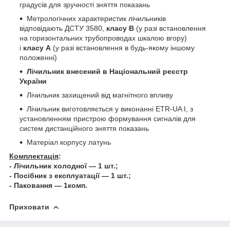
градусів для зручності зняття показань
Метрологічних характеристик лічильників
відповідають ДСТУ 3580,
класу В
(у разі встановлення
на горизонтальних трубопроводах шкалою вгору)
і
класу А
(у разі встановлення в будь-якому іншому
положенні)
Лічильник внесений в Національний реєстр
України
Лічильник захищений від магнітного впливу
Лічильник виготовляється у виконанні ETR-UA I, з
установленням пристрою формування сигналів для
систем дистанційного зняття показань
Матеріал корпусу латунь
Комплектація
:
- Лічильник холодної — 1 шт.;
- Посібник з експлуатації — 1 шт.;
- Паковання — 1комп.
Приховати