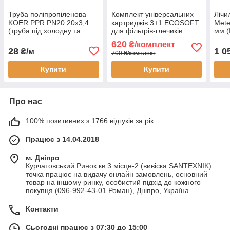
Труба поліпропіленова
Комплект універсальних
Лічи
KOER PPR PN20 20х3,4
картриджів 3+1 ECOSOFT
Mete
(труба під холодну та
для фільтрів-глечиків
мм (
гарячу воду)
(Наша-вода)
620
₴/комплект
CRVKABN4ECO
28
1 0
₴/м
700 ₴/комплект
Купити
Купити
Про нас
100% позитивних з 1766 відгуків за рік
Працює з 14.04.2018
м. Дніпро
Курчатовський Ринок кв.3 місце-2 (вивіска SANTEXNIK)
точка працює на видачу онлайн замовлень, основний
товар на іншому ринку, особистий підхід до кожного
покупця (096-992-43-01 Роман), Дніпро, Україна
Контакти
Сьогодні працює з 07:30 до 15:00