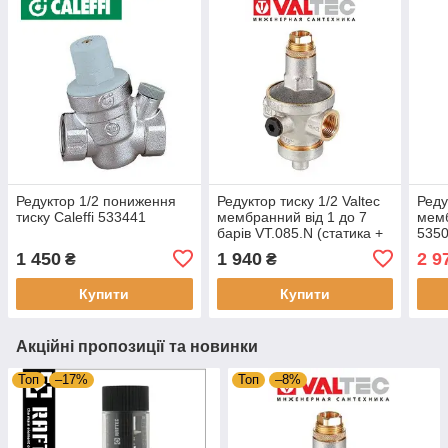
Редуктор 1/2 пониження
Редуктор тиску 1/2 Valtec
Реду
тиску Caleffi 533441
мембранний від 1 до 7
мемб
барів VT.085.N (статика +
5350
динаміка)
дина
1 450
1 940
2 9
₴
₴
Купити
Купити
Акційні пропозиції та новинки
Топ
–17%
Топ
–8%