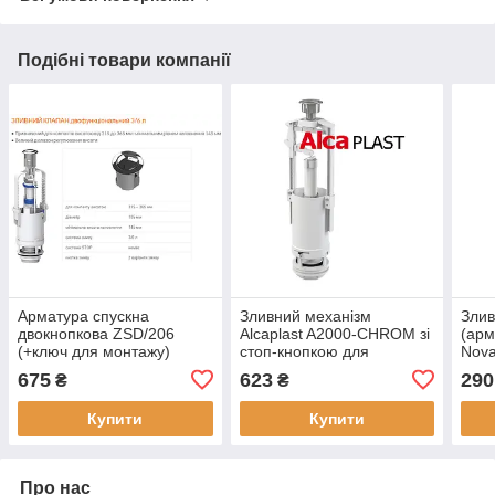
Подібні товари компанії
Арматура спускна
Зливний механізм
Злив
двокнопкова ZSD/206
Alcaplast A2000-CHROM зі
(арм
(+ключ для монтажу)
стоп-кнопкою для
Nova
керамічних бачків
675
623
290
₴
₴
590х390х430
Купити
Купити
Про нас