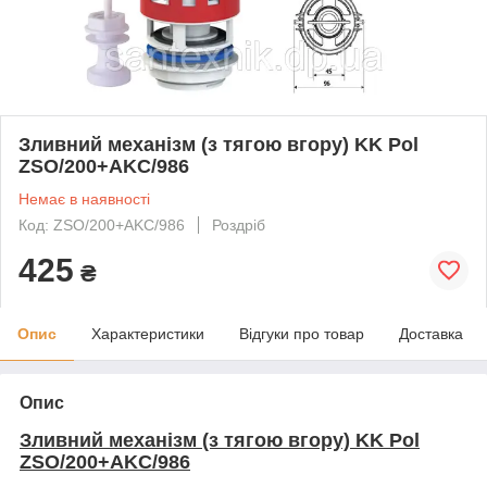
Зливний механізм (з тягою вгору) KK Pol
ZSO/200+AKC/986
Немає в наявності
Код: ZSO/200+AKC/986
Роздріб
425
₴
Опис
Характеристики
Відгуки про товар
Доставка
Опис
Зливний механізм (з тягою вгору) KK Pol
ZSO/200+AKC/986