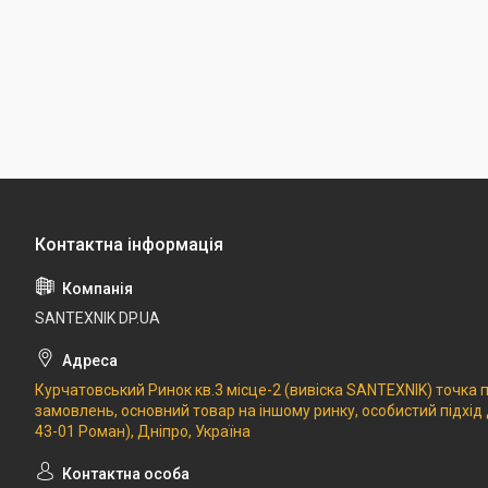
SANTEXNIK DP.UA
Курчатовський Ринок кв.3 місце-2 (вивіска SANTEXNIK) точка
замовлень, основний товар на іншому ринку, особистий підхід
43-01 Роман), Дніпро, Україна