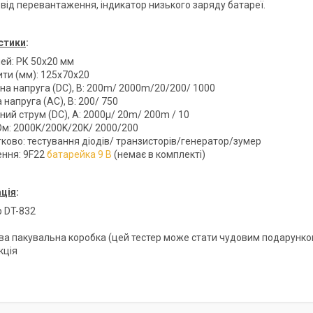
 від перевантаження, індикатор низького заряду батареї.
стики
:
ей: РК 50х20 мм
ити (мм): 125x70x20
на напруга (DC), В: 200m/ 2000m/20/200/ 1000
 напруга (AC), В: 200/ 750
ний струм (DC), А: 2000μ/ 20m/ 200m / 10
 Ом: 2000K/200K/20K/ 2000/200
ково: тестування діодів/ транзисторів/генератор/зумер
ння: 9F22
батарейка 9 В
(немає в комплекті)
ція
:
р DT-832
ва пакувальна коробка (цей тестер може стати чудовим подарунко
кція