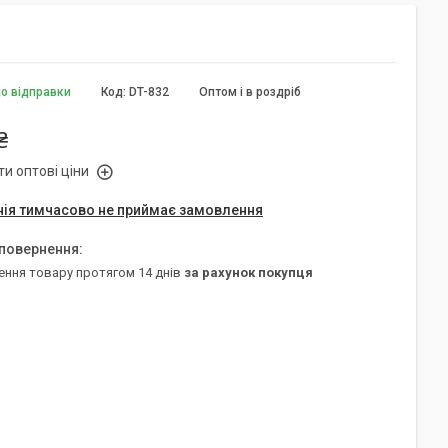
до відправки
Код:
DT-832
Оптом і в роздріб
₴
и оптові ціни
ія тимчасово не приймає замовлення
ення товару протягом 14 днів
за рахунок покупця