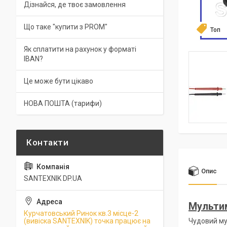
Дізнайся, де твоє замовлення
Що таке "купити з PROM"
Топ
Як сплатити на рахунок у форматі
IBAN?
Це може бути цікаво
НОВА ПОШТА (тарифи)
Опис
SANTEXNIK DP.UA
Мульти
Курчатовський Ринок кв.3 місце-2
(вивіска SANTEXNIK) точка працює на
Чудовий м