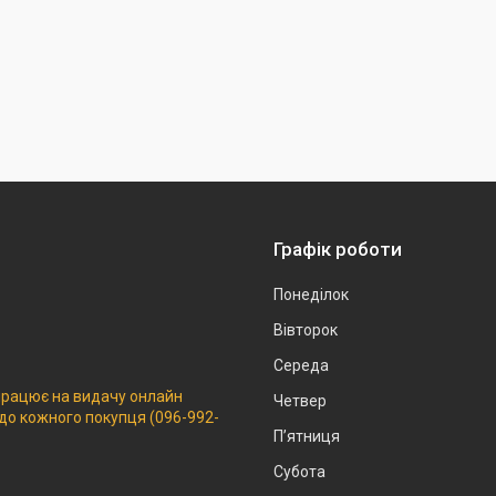
Графік роботи
Понеділок
Вівторок
Середа
 працює на видачу онлайн
Четвер
 до кожного покупця (096-992-
Пʼятниця
Субота