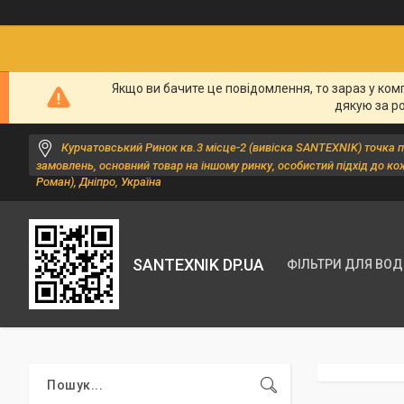
Якщо ви бачите це повідомлення, то зараз у ком
дякую за р
Курчатовський Ринок кв.3 місце-2 (вивіска SANTEXNIK) точка 
замовлень, основний товар на іншому ринку, особистий підхід до ко
Роман), Дніпро, Україна
SANTEXNIK DP.UA
ФІЛЬТРИ ДЛЯ ВО