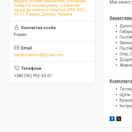
видачу онлайн замовлень, основний
Має захист
товар на іншому ринку, особистий
підхід до кожного покупця (096-992-
43-01 Роман), Дніпро, Україна
Характери
Диспл
Габар
Роман
Постій
Змінна
Постій
Опір,
santexnikkom@gmail.com
Додат
Живле
+380 (96) 992-43-01
Комплекта
Тесте
Щупи
Краси
Інстру