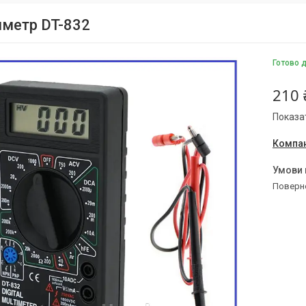
метр DT-832
Готово 
210 
Показат
Компан
поверн