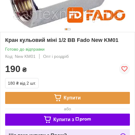
Кран кульовий міні 1/2 ВВ Fado New KM01
Готово до відправки
Код: New KM01
Опт і роздріб
190
₴
180 ₴
від 2 шт.
Купити
або
Купити з