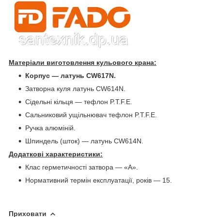
Матеріали виготовлення кульового крана:
Корпус — латунь CW617N.
Затворна куля латунь CW614N.
Сідельні кільця — тефлон P.T.F.E.
Сальниковий ущільнювач тефлон P.T.F.E.
Ручка алюміній.
Шпиндель (шток) — латунь CW614N.
Додаткові характеристики:
Клас герметичності затвора — «А».
Нормативний термін експлуатації, років — 15.
Приховати