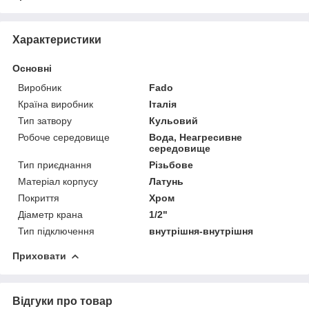
Характеристики
Основні
Виробник
Fado
Країна виробник
Італія
Тип затвору
Кульовий
Робоче середовище
Вода, Неагресивне
середовище
Тип приєднання
Різьбове
Матеріал корпусу
Латунь
Покриття
Хром
Діаметр крана
1/2"
Тип підключення
внутрішня-внутрішня
Приховати
Відгуки про товар