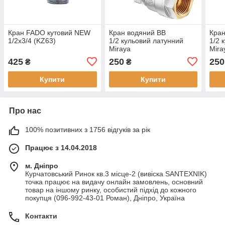
Кран FADO кутовий NEW
Кран водяний ВВ
Кран
1/2х3/4 (KZ63)
1/2 кульовий латунний
1/2 
Miraya
Mira
425
250
250
₴
₴
Купити
Купити
Про нас
100% позитивних з 1756 відгуків за рік
Працює з 14.04.2018
м. Дніпро
Курчатовський Ринок кв.3 місце-2 (вивіска SANTEXNIK)
точка працює на видачу онлайн замовлень, основний
товар на іншому ринку, особистий підхід до кожного
покупця (096-992-43-01 Роман), Дніпро, Україна
Контакти