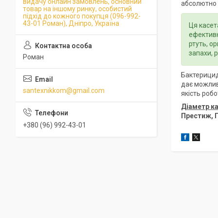
видачу онлайн замовлень, основний
абсолютно 
товар на іншому ринку, особистий
підхід до кожного покупця (096-992-
43-01 Роман), Дніпро, Україна
Ця касет
ефективн
ртуть, о
запахи, 
Роман
Бактерицид
дає можлив
santexnikkom@gmail.com
якість робо
Діаметр к
Престиж, П
+380 (96) 992-43-01