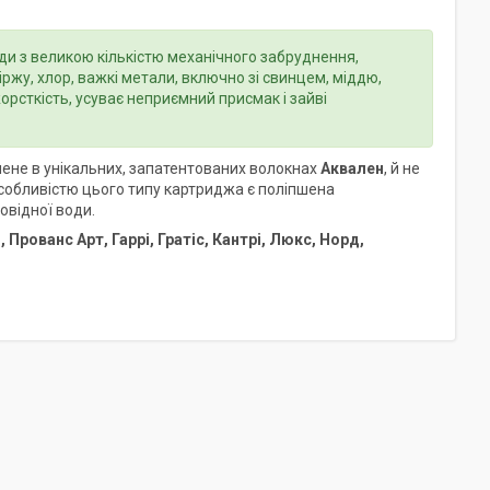
и з великою кількістю механічного забруднення,
ржу, хлор, важкі метали, включно зі свинцем, міддю,
жорсткість, усуває неприємний присмак і зайві
лене в унікальних, запатентованих волокнах
Аквален
, й не
собливістю цього типу картриджа є поліпшена
овідної води.
, Прованс Арт, Гаррі, Гратіс, Кантрі, Люкс, Норд,