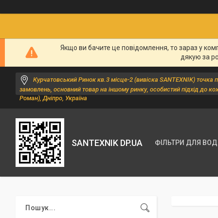
Якщо ви бачите це повідомлення, то зараз у ком
дякую за р
Курчатовський Ринок кв.3 місце-2 (вивіска SANTEXNIK) точка 
замовлень, основний товар на іншому ринку, особистий підхід до ко
Роман), Дніпро, Україна
SANTEXNIK DP.UA
ФІЛЬТРИ ДЛЯ ВО