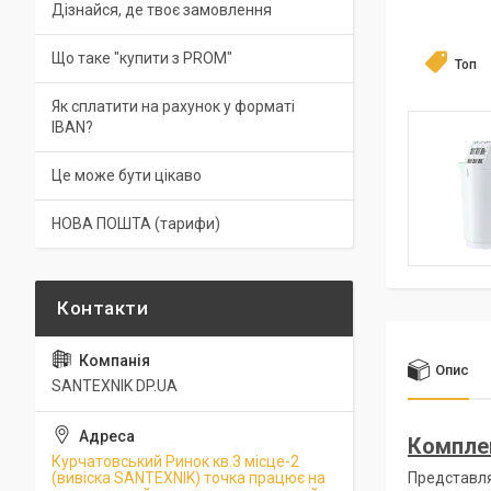
Дізнайся, де твоє замовлення
Що таке "купити з PROM"
Топ
Як сплатити на рахунок у форматі
IBAN?
Це може бути цікаво
НОВА ПОШТА (тарифи)
Опис
SANTEXNIK DP.UA
Комплек
Курчатовський Ринок кв.3 місце-2
(вивіска SANTEXNIK) точка працює на
Представля