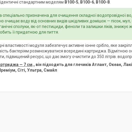
ідентичні стандартним моделям
В100-5
,
В100-6
,
В100-8
.
а спеціально призначена для очищення складної водопровідної вод
о очищає воду від основних видів шкідливих домішок — пісок, мул, і
рганічні сполуки, як-от пестициди, феноли та залишки ліків, знижує 
робить її придатною для пиття.
ні властивості модуля забезпечує активне іонне срібло, яке закріп
ість бактеріям розмножуватися всередині картриджа. Відмітною о
ти, підвищений ресурс, що дає змогу очистити до 350 літрів. водопр
артриджа — 7 см
., він підходить для глечиків Атлант, Океан, Лакі
реміум, Сіті, Ультра, Смайл