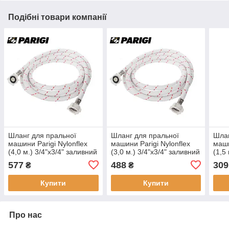
Подібні товари компанії
Шланг для пральної
Шланг для пральної
Шлан
машини Parigi Nylonflex
машини Parigi Nylonflex
маши
(4,0 м.) 3/4"x3/4" заливний
(3,0 м.) 3/4"x3/4" заливний
(1,5
нейлоновий
нейлоновий
ней
577
488
309
₴
₴
Купити
Купити
Про нас