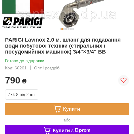
PARIGI Lavinox 2.0 м. шланг для подавання
води побутової техніки (стиральних і
посудомийних машинок) 3/4"×3/4" ВВ
Готово до відправки
Код: 60261
Опт і роздріб
790
₴
774 ₴
від 2 шт.
Купити
або
Купити з