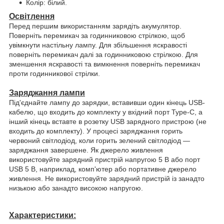
Колір: білий.
Освітлення
Перед першим використанням зарядіть акумулятор.
Поверніть перемикач за годинниковою стрілкою, щоб
увімкнути настільну лампу. Для збільшення яскравості
поверніть перемикач далі за годинниковою стрілкою. Для
зменшення яскравості та вимкнення поверніть перемикач
проти годинникової стрілки.
Заряджання лампи
Під'єднайте лампу до зарядки, вставивши один кінець USB-
кабелю, що входить до комплекту у вхідний порт Type-C, а
інший кінець вставте в розетку USB зарядного пристрою (не
входить до комплекту). У процесі заряджання горить
червоний світлодіод, коли горить зелений світлодіод —
заряджання завершене. Як джерело живлення
використовуйте зарядний пристрій напругою 5 В або порт
USB 5 В, наприклад, комп'ютер або портативне джерело
живлення. Не використовуйте зарядний пристрій із занадто
низькою або занадто високою напругою.
Характеристики: