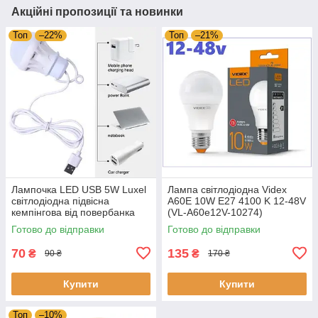
Акційні пропозиції та новинки
Топ
–22%
Топ
–21%
Лампочка LED USB 5W Luxel
Лампа світлодіодна Videx
світлодіодна підвісна
A60Е 10W E27 4100 K 12-48V
кемпінгова від повербанка
(VL-A60e12V-10274)
або ноутбука
Готово до відправки
Готово до відправки
70
135
₴
₴
90 ₴
170 ₴
Купити
Купити
Топ
–10%