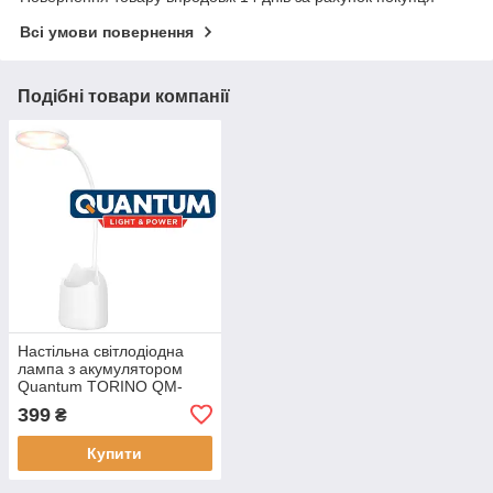
Всі умови повернення
Подібні товари компанії
Настільна світлодіодна
лампа з акумулятором
Quantum TORINO QM-
TL1010 4 W 260 lm 2300-
399
₴
5000K USB 5V
Купити