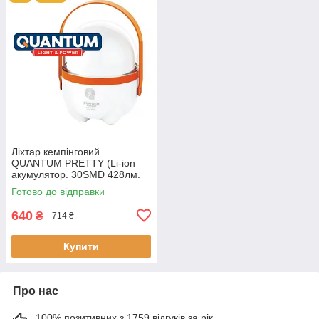
Ліхтар кемпінговий
QUANTUM PRETTY (Li-ion
акумулятор. 30SMD 428лм.
2.5годин. Димер. Сенсор)
Готово до відправки
640
₴
714 ₴
Купити
Про нас
100% позитивних з 1759 відгуків за рік