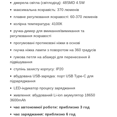
джерела світла (світлодіод): 48SMD 4.5W
максимальна яскравість: 370 люменів
плавне регулювання яскравості: 60-370 люменів
колірна температура: 4100К
ручка-димер для вмикання/вимикання та
регулювання яскравості
прогумовані протиковзні ніжки в основі
гнучка ніжка лампи з поворотом на 360 градусів
гумова петля на абажурі для перенесення й
підвішування
ступінь захисту корпусу: IP20
вбудована USB-зарядка: порт USB Type-C для
підзаряджання
LED-індикатор процесу заряджання
живлення: вбудований Li-ion акумулятор 18650
3600mAh
час автономної роботи: приблизно 3 год
час заряджання: приблизно 6 год