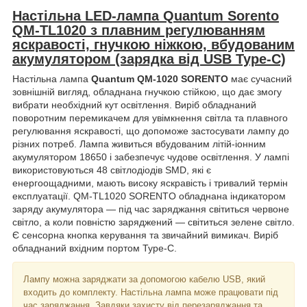
Настільна LED-лампа Quantum Sorento
QM-TL1020 з плавним регулюванням
яскравості, гнучкою ніжкою, вбудованим
акумулятором (зарядка від USB Type-C)
Настільна лампа
Quantum QM-1020 SORENTO
має сучасний
зовнішній вигляд, обладнана гнучкою стійкою, що дає змогу
вибрати необхідний кут освітлення. Виріб обладнаний
поворотним перемикачем для увімкнення світла та плавного
регулювання яскравості, що допоможе застосувати лампу до
різних потреб. Лампа живиться вбудованим літій-іонним
акумулятором 18650 і забезпечує чудове освітлення. У лампі
використовуються 48 світлодіодів SMD, які є
енергоощадними, мають високу яскравість і тривалий термін
експлуатації. QM-TL1020 SORENTO обладнана індикатором
заряду акумулятора — під час заряджання світиться червоне
світло, а коли повністю заряджений — світиться зелене світло.
Є сенсорна кнопка керування та звичайний вимикач. Виріб
обладнаний вхідним портом Type-C.
Лампу можна заряджати за допомогою кабелю USB, який
входить до комплекту. Настільна лампа може працювати під
час заряджання. Завдяки захисту від перезаряджання та