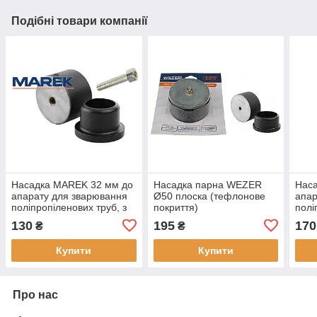
Подібні товари компанії
Насадка MAREK 32 мм до
Насадка парна WEZER
Нас
апарату для зварювання
Ø50 плоска (тефлонове
апар
поліпропіленових труб, з
покриття)
полі
тефлоновим покриттям
теф
130
195
170
₴
₴
Купити
Купити
Про нас