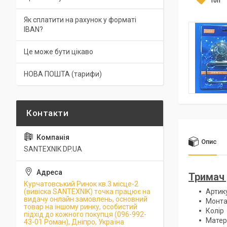
Топ
Як сплатити на рахунок у форматі
IBAN?
Це може бути цікаво
НОВА ПОШТА (тарифи)
Опис
SANTEXNIK DP.UA
Тримач 
Курчатовський Ринок кв.3 місце-2
(вивіска SANTEXNIK) точка працює на
Артик
видачу онлайн замовлень, основний
Монта
товар на іншому ринку, особистий
Колір
підхід до кожного покупця (096-992-
Матер
43-01 Роман), Дніпро, Україна