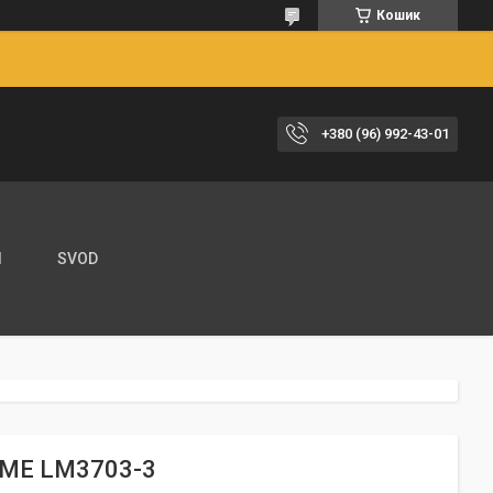
Кошик
+380 (96) 992-43-01
И
SVOD
DEME LM3703-3