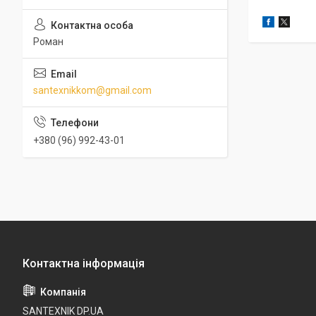
Роман
santexnikkom@gmail.com
+380 (96) 992-43-01
SANTEXNIK DP.UA