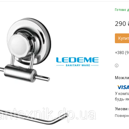
Готово 
290 
Купи
+380 (9
У компа
будь-я
поверн