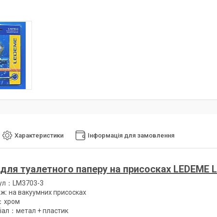
Характеристики
Інформація для замовлення
для туалетного паперу на присосках LEDEME 
ул：LM3703-3
ж: на вакуумних присосках
：хром
іал：метал + пластик