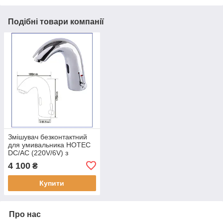
Подібні товари компанії
Змішувач безконтактний
для умивальника HOTEC
DC/AC (220V/6V) з
трансформатором,
4 100
₴
латунний Hot/Cold
Купити
Про нас