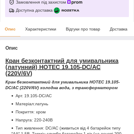
Замовлення під захистом
Доступна доставка
Опис
Характеристики
Відгуки про товар
Доставка
Опис
Кран безконтактний для
умивальника
(латунний) HOTEC 19.105-DC/AC
(220V/6V)
Кран безконтактний для умивальника HOTEC 19.105-
DC/AC (220V/6V) холодна вода, з трансформатором
Арт. 19.105-DC/AC
Матеріал:латунь
Покриття: хром
Напруга: 220-240В
Тип живлення: DC/AC (живиться від 4 батарейок типу
″АА″ 1,5В. Термін служби батарейок 1 рік (на основі 200