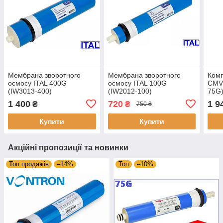
Мембрана зворотного
Мембрана зворотного
Комп
осмосу ITAL 400G
осмосу ITAL 100G
CMV
(IW3013-400)
(IW2012-100)
75G)
звор
1 400
720
1 9
₴
₴
750 ₴
карт
Купити
Купити
Акційні пропозиції та новинки
Топ продажів
–14%
Топ
–10%