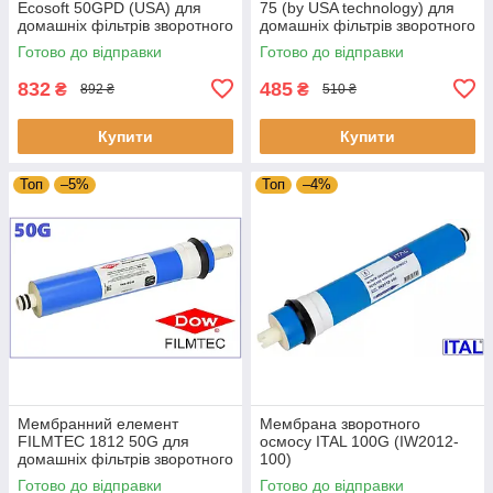
Ecosoft 50GPD (USA) для
75 (by USA technology) для
домашніх фільтрів зворотного
домашніх фільтрів зворотного
осмосу (CSV181250ECO)
осмосу
Готово до відправки
Готово до відправки
832
485
₴
₴
892 ₴
510 ₴
Купити
Купити
Топ
–5%
Топ
–4%
Мембранний елемент
Мембрана зворотного
FILMTEC 1812 50G для
осмосу ITAL 100G (IW2012-
домашніх фільтрів зворотного
100)
осмосу
Готово до відправки
Готово до відправки