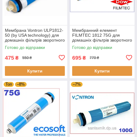
Мембрана Vontron ULP1812-
Мембранний елемент
50 (by USA technology) для
FILMTEC 1812 75G для
домашніх фільтрів зворотного
домашніх фільтрів зворотного
осмосу
осмосу
Готово до відправки
Готово до відправки
475
695
₴
₴
550 ₴
770 ₴
Купити
Купити
Топ
–8%
–7%