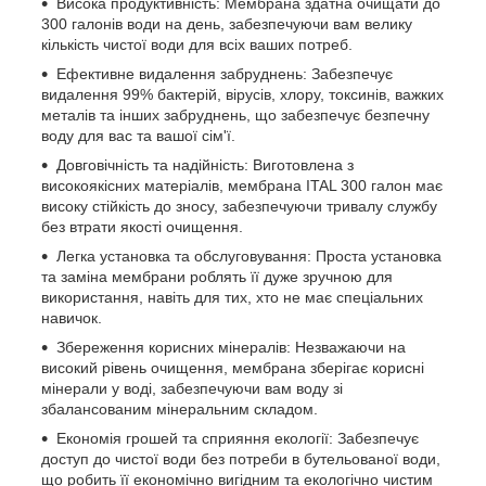
Висока продуктивність: Мембрана здатна очищати до
300 галонів води на день, забезпечуючи вам велику
кількість чистої води для всіх ваших потреб.
Ефективне видалення забруднень: Забезпечує
видалення 99% бактерій, вірусів, хлору, токсинів, важких
металів та інших забруднень, що забезпечує безпечну
воду для вас та вашої сім'ї.
Довговічність та надійність: Виготовлена з
високоякісних матеріалів, мембрана ITAL 300 галон має
високу стійкість до зносу, забезпечуючи тривалу службу
без втрати якості очищення.
Легка установка та обслуговування: Проста установка
та заміна мембрани роблять її дуже зручною для
використання, навіть для тих, хто не має спеціальних
навичок.
Збереження корисних мінералів: Незважаючи на
високий рівень очищення, мембрана зберігає корисні
мінерали у воді, забезпечуючи вам воду зі
збалансованим мінеральним складом.
Економія грошей та сприяння екології: Забезпечує
доступ до чистої води без потреби в бутельованої води,
що робить її економічно вигідним та екологічно чистим