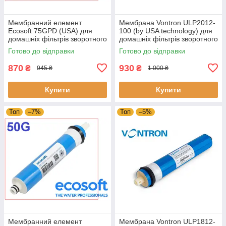
Мембранний елемент
Мембрана Vontron ULP2012-
Ecosoft 75GPD (USA) для
100 (by USA technology) для
домашніх фільтрів зворотного
домашніх фільтрів зворотного
осмосу (CSV181275ECO)
осмосу
Готово до відправки
Готово до відправки
870
930
₴
₴
945 ₴
1 000 ₴
Купити
Купити
Топ
–7%
Топ
–5%
Мембранний елемент
Мембрана Vontron ULP1812-