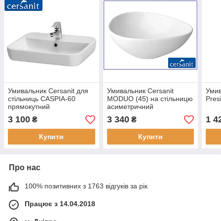
Умивальник Cersanit для
Умивальник Cersanit
Умив
стільниць CASPIA-60
MODUO (45) на стільницю
Pres
прямокутний
асиметричний
3 100
3 340
1 4
₴
₴
Купити
Купити
Про нас
100% позитивних з 1763 відгуків за рік
Працює з 14.04.2018