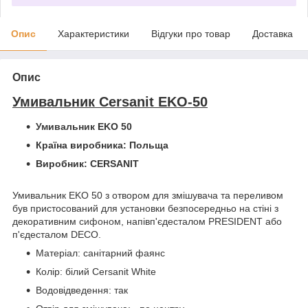
Опис
Характеристики
Відгуки про товар
Доставка
Опис
Умивальник Cersanit EKO-50
Умивальник
EKO 50
Країна виробника: Польща
Виробник: CERSANIT
Умивальник EKO 50 з отвором для змішувача та переливом
був пристосований для установки безпосередньо на стіні з
декоративним
сифоном
, напівп'єдесталом PRESIDENT або
п'єдесталом DECO.
Матеріал: санітарний фаянс
Колір: білий Cersanit White
Водовідведення: так