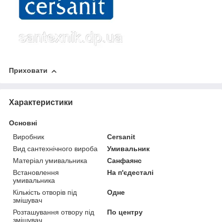
Приховати
Характеристики
Основні
Виробник
Cersanit
Вид сантехнічного вироба
Умивальник
Матеріал умивальника
Санфаянс
Встановлення
На п'єдесталі
умивальника
Кількість отворів під
Одне
змішувач
Розташування отвору під
По центру
змішувач