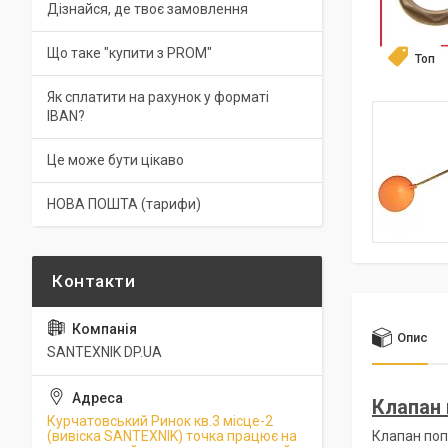
Дізнайся, де твоє замовлення
Що таке "купити з PROM"
Топ
Як сплатити на рахунок у форматі
IBAN?
Це може бути цікаво
НОВА ПОШТА (тарифи)
Опис
SANTEXNIK DP.UA
Клапан 
Курчатовський Ринок кв.3 місце-2
(вивіска SANTEXNIK) точка працює на
Клапан поп