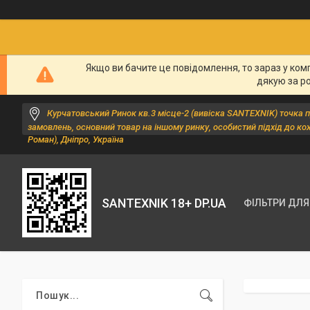
Якщо ви бачите це повідомлення, то зараз у ком
дякую за р
Курчатовський Ринок кв.3 місце-2 (вивіска SANTEXNIK) точка 
замовлень, основний товар на іншому ринку, особистий підхід до ко
Роман), Дніпро, Україна
SANTEXNIK 18+ DP.UA
ФІЛЬТРИ ДЛЯ