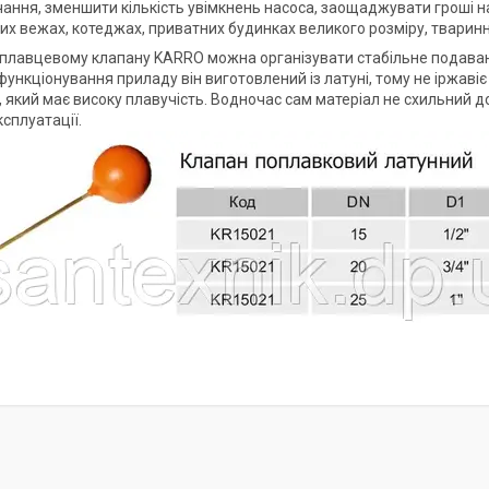
ання, зменшити кількість увімкнень насоса, заощаджувати гроші н
их вежах, котеджах, приватних будинках великого розміру, тварин
плавцевому клапану KARRO можна організувати стабільне подавання
функціонування приладу він виготовлений із латуні, тому не іржав
 який має високу плавучість. Водночас сам матеріал не схильний 
сплуатації.