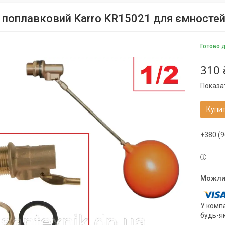
 поплавковий Karro KR15021 для ємностей
Готово 
310 
Показат
Купи
+380 (9
У компа
будь-я