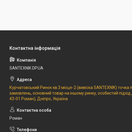
SANTEXNIK DP.UA
Курчатовський Ринок кв.3 місце-2 (вивіска SANTEXNIK) точка
замовлень, основний товар на іншому ринку, особистий підхід
43-01 Роман), Дніпро, Україна
Роман