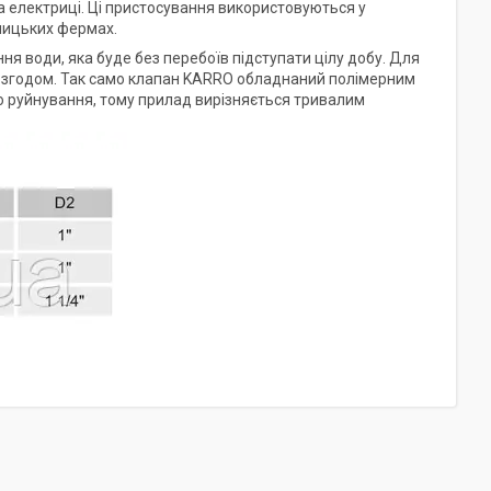
а електриці. Ці пристосування використовуються у
ницьких фермах.
 води, яка буде без перебоїв підступати цілу добу. Для
іє згодом. Так само клапан KARRO обладнаний полімерним
до руйнування, тому прилад вирізняється тривалим