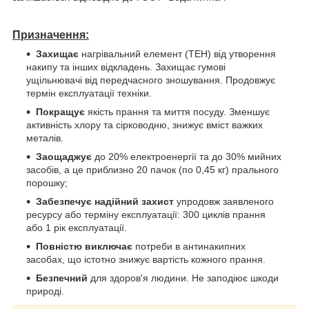
Призначення:
Захищає
нагрівальний елемент (ТЕН) від утворення
накипу та інших відкладень. Захищає гумові
ущільнювачі від передчасного зношування. Продовжує
термін експлуатації техніки.
Покращує
якість прання та миття посуду. Зменшує
активність хлору та сірководню, знижує вміст важких
металів.
Заощаджує
до 20% електроенергії та до 30% мийних
засобів, а це приблизно 20 пачок (по 0,45 кг) прального
порошку;
Забезпечує надійний захист
упродовж заявленого
ресурсу або терміну експлуатації: 300 циклів прання
або 1 рік експлуатації.
Повністю виключає
потреби в антинакипних
засобах, що істотно знижує вартість кожного прання.
Безпечний
для здоров'я людини. Не заподіює шкоди
природі.