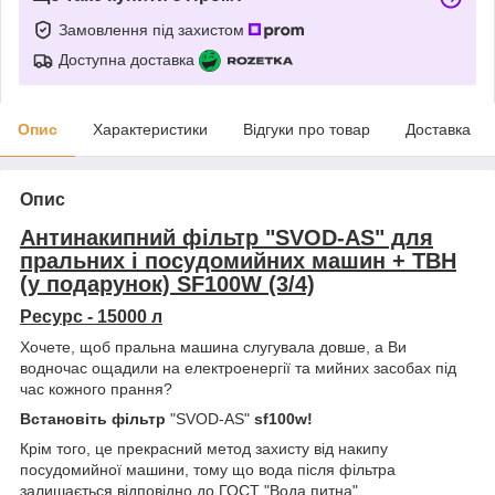
Замовлення під захистом
Доступна доставка
Опис
Характеристики
Відгуки про товар
Доставка
Опис
Антинакипний фільтр "SVOD-AS" для
пральних і посудомийних машин + ТВН
(у подарунок)
SF100W
(3/4)
Ресурс - 15000 л
Хочете, щоб пральна машина слугувала довше, а Ви
водночас ощадили на електроенергії та мийних засобах під
час кожного прання?
Встановіть фільтр
"SVOD-AS"
sf100w!
Крім того, це прекрасний метод захисту від накипу
посудомийної машини, тому що вода після фільтра
залишається відповідно до ГОСТ "Вода питна".