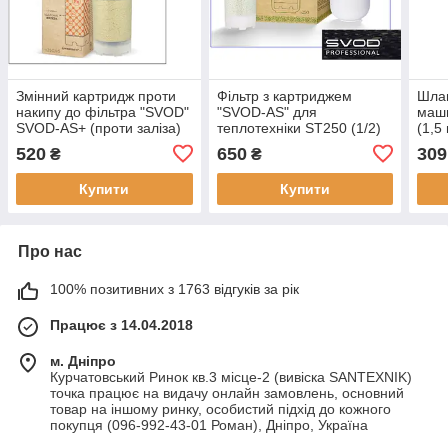
Змінний картридж проти
Фільтр з картриджем
Шлан
накипу до фільтра "SVOD"
"SVOD-AS" для
маши
SVOD-AS+ (проти заліза)
теплотехніки ST250 (1/2)
(1,5
S250/F5
під'єднання — латунна
ней
520
650
309
₴
₴
різьба
Купити
Купити
Про нас
100% позитивних з 1763 відгуків за рік
Працює з 14.04.2018
м. Дніпро
Курчатовський Ринок кв.3 місце-2 (вивіска SANTEXNIK)
точка працює на видачу онлайн замовлень, основний
товар на іншому ринку, особистий підхід до кожного
покупця (096-992-43-01 Роман), Дніпро, Україна