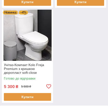
Купити
Купити
Новинка
–4%
Унітаз-Компакт Kolo Freja
Premium з кришкою
дюропласт soft-close
(L79047000)
Готово до відправки
5 300
₴
5 500 ₴
Купити