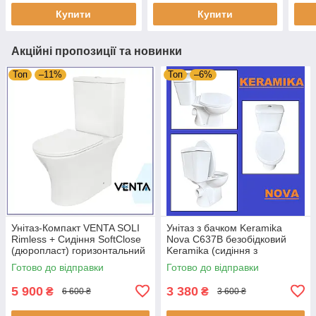
Купити
Купити
Акційні пропозиції та новинки
Топ
–11%
Топ
–6%
Унітаз-Компакт VENTA SOLI
Унітаз з бачком Keramika
Rimless + Сидіння SoftClose
Nova C637B безобідковий
(дюропласт) горизонтальний
Keramika (сидіння з
злив
мікроліфтом)
Готово до відправки
Готово до відправки
5 900
3 380
₴
₴
6 600 ₴
3 600 ₴