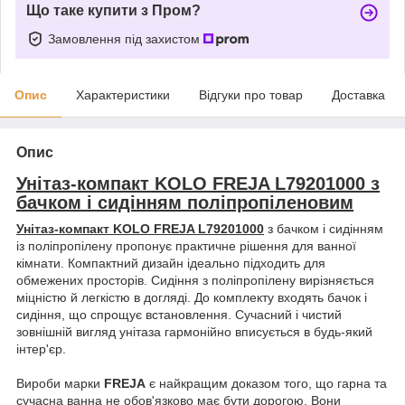
Що таке купити з Пром?
Замовлення під захистом
Опис
Характеристики
Відгуки про товар
Доставка
Опис
Унітаз-компакт KOLO FREJA L79201000 з
бачком і сидінням поліпропіленовим
Унітаз-компакт KOLO FREJA L79201000
з бачком і сидінням
із поліпропілену пропонує практичне рішення для ванної
кімнати. Компактний дизайн ідеально підходить для
обмежених просторів. Сидіння з поліпропілену вирізняється
міцністю й легкістю в догляді. До комплекту входять бачок і
сидіння, що спрощує встановлення. Сучасний і чистий
зовнішній вигляд унітаза гармонійно вписується в будь-який
інтер'єр.
Вироби марки
FREJA
є найкращим доказом того, що гарна та
сучасна ванна не обов'язково має бути дорогою. Вони