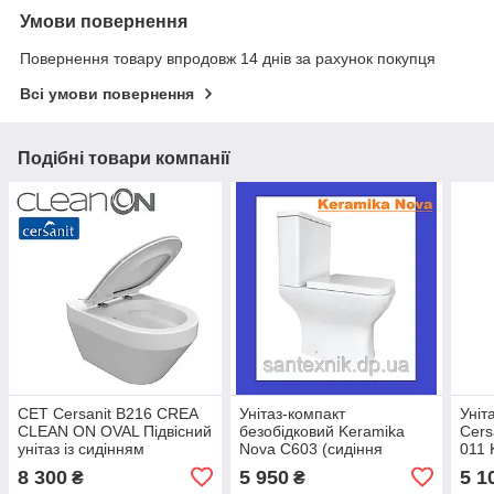
Умови повернення
Повернення товару впродовж 14 днів за рахунок покупця
Всі умови повернення
Подібні товари компанії
CET Cersanit В216 CREA
Унітаз-компакт
Уніт
CLEAN ON OVAL Підвісний
безобідковий Keramika
Cers
унітаз із сидінням
Nova C603 (сидіння
011 
дюропласт і мікроліфом
дюропласт, плавний
сиді
8 300
5 950
5 1
₴
₴
опуск)
дюр