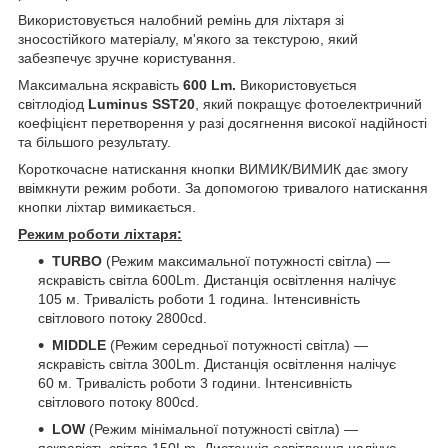
Використовується налобний ремінь для ліхтаря зі
зносостійкого матеріалу, м'якого за текстурою, який
забезпечує зручне користування.
Максимальна яскравість
600 Lm.
Використовується
світлодіод
Luminus SST20
, який покращує фотоелектричний
коефіцієнт перетворення у разі досягнення високої надійності
та більшого результату.
Короткочасне натискання кнопки ВИМИК/ВИМИК дає змогу
ввімкнути режим роботи. За допомогою тривалого натискання
кнопки ліхтар вимикається.
Режим роботи ліхтаря:
TURBO
(Режим максимальної потужності світла) —
яскравість світла 600Lm. Дистанція освітлення налічує
105 м. Тривалість роботи 1 година. Інтенсивність
світлового потоку 2800cd.
MIDDLE
(Режим середньої потужності світла) —
яскравість світла 300Lm. Дистанція освітлення налічує
60 м. Тривалість роботи 3 години. Інтенсивність
світлового потоку 800cd.
LOW
(Режим мінімальної потужності світла) —
яскравість світла 150Lm. Дистанція освітлення налічує