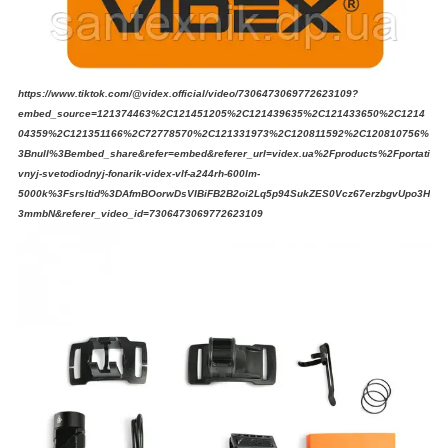
https://www.tiktok.com/@videx.official/video/7306473069772623109?
embed_source=121374463%2C121451205%2C121439635%2C121433650%2C1214
04359%2C121351166%2C72778570%2C121331973%2C120811592%2C120810756%
3Bnull%3Bembed_share&refer=embed&referer_url=videx.ua%2Fproducts%2Fportati
vnyj-svetodiodnyj-fonarik-videx-vlf-a244rh-600lm-
5000k%3Fsrsltid%3DAfmBOorwDsVIBiFB2B2oi2Lq5p94SukZES0Vcz67erzbgvUpo3H
3mmbN&referer_video_id=7306473069772623109