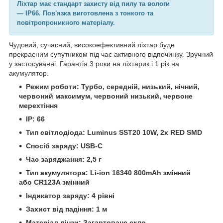
Ліхтар має стандарт захисту від пилу та вологи
— IP66. Пов'язка виготовлена з тонкого та
повітропроникного матеріалу.
Чудовий, сучасний, високоефективний ліхтар буде
прекрасним супутником під час активного відпочинку. Зручний
у застосуванні. Гарантія 3 роки на ліхтарик і 1 рік на
акумулятор.
Режим роботи: Турбо, середній, низький, нічний,
червоний максимум, червоний низький, червоне
мерехтіння
IP: 66
Тип світлодіода: Luminus SST20 10W, 2x RED SMD
Спосіб заряду: USB-C
Час заряджання: 2,5 г
Тип акумулятора: Li-ion 16340 800mAh змінний
або CR123A змінний
Індикатор заряду: 4 рівні
Захист від падіння: 1 м
Матеріал лінзи: Загартоване скло