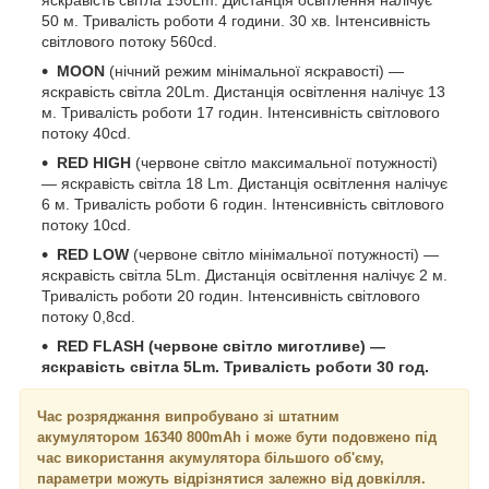
50 м. Тривалість роботи 4 години. 30 хв. Інтенсивність
світлового потоку 560cd.
MOON
(нічний режим мінімальної яскравості) —
яскравість світла 20Lm. Дистанція освітлення налічує 13
м. Тривалість роботи 17 годин. Інтенсивність світлового
потоку 40cd.
RED HIGH
(червоне світло максимальної потужності)
— яскравість світла 18 Lm. Дистанція освітлення налічує
6 м. Тривалість роботи 6 годин. Інтенсивність світлового
потоку 10cd.
RED LOW
(червоне світло мінімальної потужності) —
яскравість світла 5Lm. Дистанція освітлення налічує 2 м.
Тривалість роботи 20 годин. Інтенсивність світлового
потоку 0,8cd.
RED FLASH (червоне світло миготливе) —
яскравість світла 5Lm. Тривалість роботи 30 год.
Час розряджання випробувано зі штатним
акумулятором
16340 800mAh
і може бути подовжено під
час використання акумулятора більшого об'єму,
параметри можуть відрізнятися залежно від довкілля.