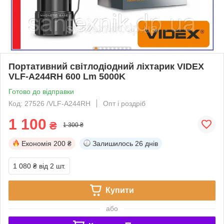
Портативний світлодіодний ліхтарик VIDEX
VLF-A244RH 600 Lm 5000K
Готово до відправки
Код: 27526 /VLF-A244RH
Опт і роздріб
1 100
₴
1 300 ₴
Економія
200 ₴
Залишилось
26 днів
1 080 ₴
від 2 шт.
Купити
або