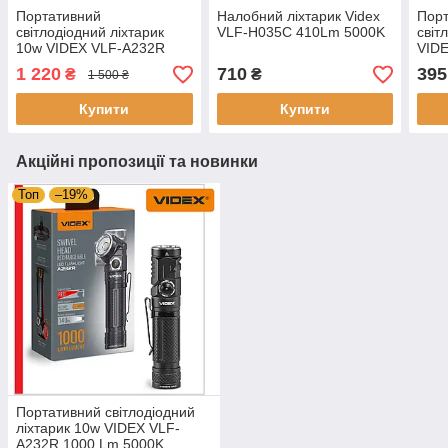
Портативний
Налобний ліхтарик Videx
Пор
світлодіодний ліхтарик
VLF-H035C 410Lm 5000K
світ
10w VIDEX VLF-A232R
VID
1000 Lm 5000K
1 220
710
395
₴
₴
1 500 ₴
Купити
Купити
Акційні пропозиції та новинки
Топ
–19%
Портативний світлодіодний
ліхтарик 10w VIDEX VLF-
A232R 1000 Lm 5000K