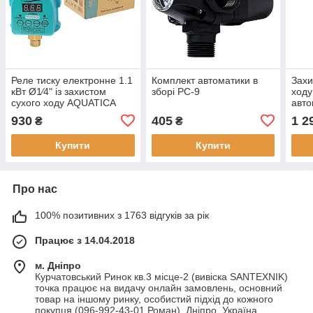
Реле тиску електронне 1.1
Комплект автоматики в
Захи
кВт Ø1⁄4" із захистом
зборі PC-9
ходу
сухого ходу AQUATICA
авт
(779533)
пере
930
405
1 2
₴
₴
Купити
Купити
Про нас
100% позитивних з 1763 відгуків за рік
Працює з 14.04.2018
м. Дніпро
Курчатовський Ринок кв.3 місце-2 (вивіска SANTEXNIK)
точка працює на видачу онлайн замовлень, основний
товар на іншому ринку, особистий підхід до кожного
покупця (096-992-43-01 Роман), Дніпро, Україна