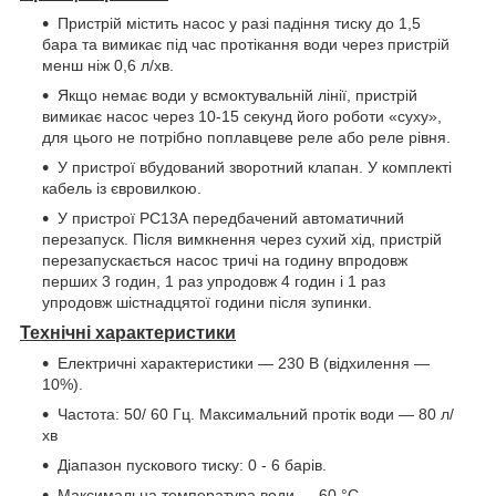
Пристрій містить насос у разі падіння тиску до 1,5
бара та вимикає під час протікання води через пристрій
менш ніж 0,6 л/хв.
Якщо немає води у всмоктувальній лінії, пристрій
вимикає насос через 10-15 секунд його роботи «суху»,
для цього не потрібно поплавцеве реле або реле рівня.
У пристрої вбудований зворотний клапан. У комплекті
кабель із євровилкою.
У пристрої РС13А передбачений автоматичний
перезапуск. Після вимкнення через сухий хід, пристрій
перезапускається насос тричі на годину впродовж
перших 3 годин, 1 раз упродовж 4 годин і 1 раз
упродовж шістнадцятої години після зупинки.
Технічні характеристики
Електричні характеристики — 230 В (відхилення —
10%).
Частота: 50/ 60 Гц. Максимальний протік води — 80 л/
хв
Діапазон пускового тиску: 0 - 6 барів.
Максимальна температура води — 60 °C.