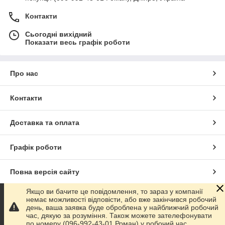
Контакти
Сьогодні вихідний
Показати весь графік роботи
Про нас
Контакти
Доставка та оплата
Графік роботи
Повна версія сайту
Якщо ви бачите це повідомлення, то зараз у компанії
Сайт створено на маркетплейсі
Prom.ua
немає можливості відповісти, або вже закінчився робочий
день, ваша заявка буде оброблена у найближчий робочий
час, дякую за розуміння. Також можете зателефонувати
Політика конфіденційності
по номеру (096-992-43-01 Роман) у робочий час.