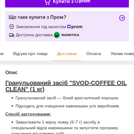
Купити з
Що таке купити з Пром?
Замовлення під захистом
Доступна доставка
ки
Відгуки про товар
Доставка
Оплата
Умови пове
Опис
Гранульований засіб "SVOD-COFFEE OIL
CLEAN" (1 кг)
Гранульований засіб — білий кристалічний порошок.
Підходить для очищення кавомашин усіх виробників.
Спосіб застосування:
Завантажити 1 мірну ложку (6-7 г) засобу в
спеціальний відсік кавомашини та запустити програму
очищення від кавових олій.