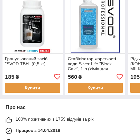
Гранульований засіб
Стабілізатор жорсткості
Рідк
"SVOD ТВН" (0,5 кг)
води Silver Life "Block
(КО
Calc", 1 л (хімія для
MILK
басейну)
185
560
195
₴
₴
Купити
Купити
Про нас
100% позитивних з 1759 відгуків за рік
Працює з 14.04.2018