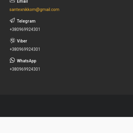
santexnikkom@gmail.com
+380969924301
+380969924301
+380969924301