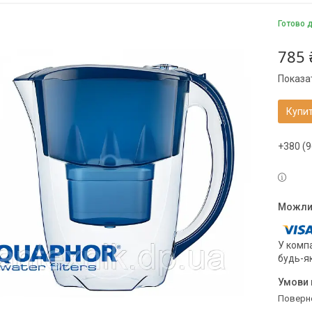
Готово 
785 
Показат
Купи
+380 (9
У компа
будь-я
поверн