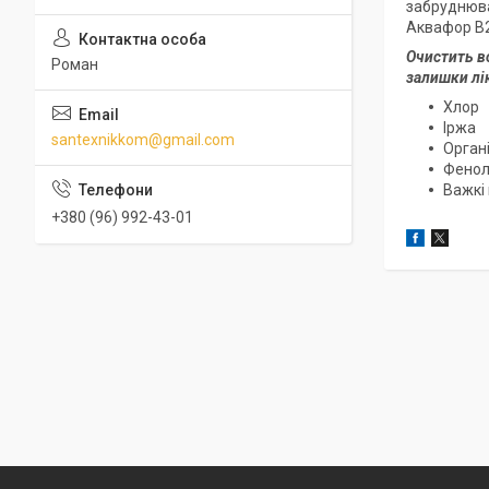
забруднюва
Аквафор B2
Очистить в
Роман
залишки лі
Хлор
Іржа
santexnikkom@gmail.com
Орган
Фено
Важкі
+380 (96) 992-43-01