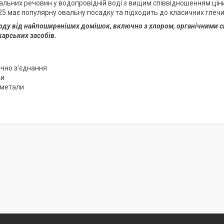
льних речовин у водопровідній воді з вищим співвідношенням ціни
5 має популярну овальну посадку та підходить до класичних глечи
оду від найпоширеніших домішок, включно з хлором, органічними с
карських засобів.
ічно з'єднання
ли
 метали