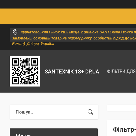
Курчатовський Ринок кв.3 місце-2 (вивіска SANTEXNIK) точка 
замовлень, основний товар на іншому ринку, особистий підхід до ко
Роман), Дніпро, Україна
SANTEXNIK 18+ DP.UA
ФІЛЬТРИ ДЛЯ
Фільтр