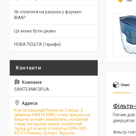
Топ
Як сплатити на рахунок у форматі
IBAN?
Це може бути цікаво
НОВА ПОШТА (тарифи)
Опис
SANTEXNIK DP.UA
Фільтр-
Курчатовський Ринок кв.3 місце-2
(вивіска SANTEXNIK) точка працює на
Глечик для
видачу онлайн замовлень, основний
дверцятах 
товар на іншому ринку, особистий
підхід до кожного покупця (096-992-
Фільтр-гле
43-01 Роман), Дніпро, Україна