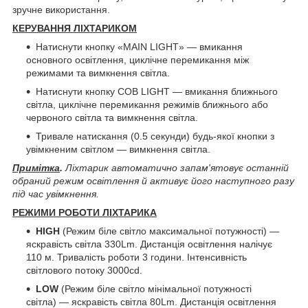
зручне використання.
КЕРУВАННЯ ЛІХТАРИКОМ
Натиснути кнопку «MAIN LIGHT» — вмикання
основного освітлення, циклічне перемикання між
режимами та вимкнення світла.
Натиснути кнопку COB LIGHT — вмикання ближнього
світла, циклічне перемикання режимів ближнього або
червоного світла та вимкнення світла.
Тривале натискання (0.5 секунди) будь-якої кнопки з
увімкненим світлом — вимкнення світла.
Примітка
.
Ліхтарик автоматично запам'ятовує останній
обраний режим освітлення й активує його наступного разу
під час увімкнення.
РЕЖИМИ РОБОТИ ЛІХТАРИКА
HIGH
(Режим біле світло максимальної потужності) —
яскравість світла 330Lm. Дистанція освітлення налічує
110 м. Тривалість роботи 3 години. Інтенсивність
світлового потоку 3000cd.
LOW
(Режим біле світло мінімальної потужності
світла) — яскравість світла 80Lm. Дистанція освітлення