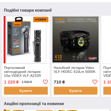
Подібні товари компанії
Портативний
Налобний ліхтарик Videx
Пор
світлодіодний ліхтарик
VLF-H035C 410Lm 5000K
світ
10w VIDEX VLF-A232R
VID
1000 Lm 5000K
Lm 
1 220
710
1 1
₴
₴
1 500 ₴
Купити
Купити
Акційні пропозиції та новинки