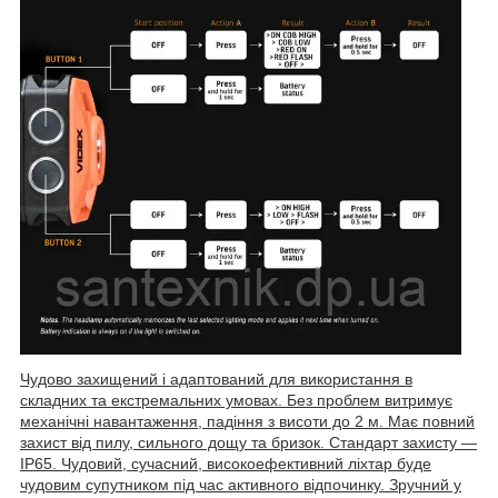
Чудово захищений і адаптований для використання в
складних та екстремальних умовах. Без проблем витримує
механічні навантаження, падіння з висоти до 2 м. Має повний
захист від пилу, сильного дощу та бризок. Стандарт захисту —
IP65. Чудовий, сучасний, високоефективний ліхтар буде
чудовим супутником під час активного відпочинку. Зручний у