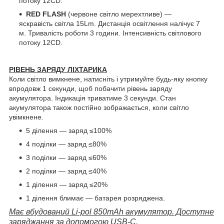
потоку 12CD.
RED FLASH
(червоне світло мерехтливе) —
яскравість світла 15Lm. Дистанція освітлення налічує 7
м. Тривалість роботи 3 години. Інтенсивність світлового
потоку 12CD.
РІВЕНЬ ЗАРЯДУ ЛІХТАРИКА
Коли світло вимкнене, натисніть і утримуйте будь-яку кнопку
впродовж 1 секунди, щоб побачити рівень заряду
акумулятора. Індикація триватиме 3 секунди. Стан
акумулятора також постійно зображається, коли світло
увімкнене.
5 ділення — заряд ≤100%
4 поділки — заряд ≤80%
3 поділки — заряд ≤60%
2 поділки — заряд ≤40%
1 ділення — заряд ≤20%
1 ділення блимає — батарея розряджена.
Має вбудований Li-pol 850mAh акумулятор. Доступне
заряджання за допомогою USB-C.