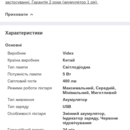
застосуванні. Гарантія 2 роки (акумулятор 1 рік).
Приховати
Характеристики
Основні
Виробник
Videx
Країна виробник
Китай
Тип лампи
Світлодіодна
Потужність лампи
5 Вт
Світловий потік
400 лм
Режими роботи ліхтаря
Максимальний, Середній,
Мінімальний, Миготливий
Тип живлення
Акумулятор
Тип заряду
USB
Особливості ліхтаря
Змінний акумулятор,
Індикатор заряду, Червоне
підсвічування
Гарантійний термін
24 міс