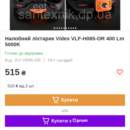
Налобний ліхтарик Videx VLF-H085-OR 400 Lm
5000K
Готово до відправки
Код: VLF-H085-OR
Опт і роздріб
515
₴
510 ₴
від 2 шт.
Купити
або
Купити з