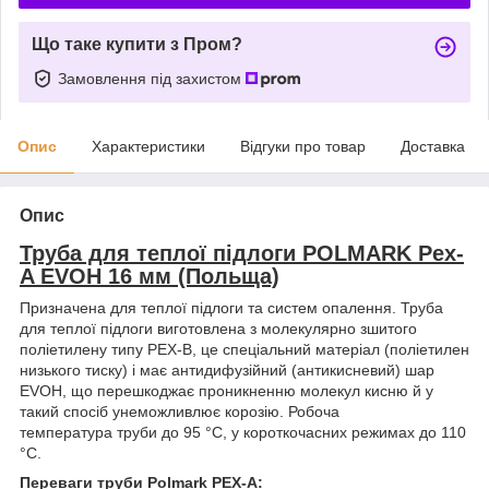
Що таке купити з Пром?
Замовлення під захистом
Опис
Характеристики
Відгуки про товар
Доставка
Опис
Труба для теплої підлоги POLMARK Pex-
A EVOH 16 мм (Польща)
Призначена для теплої підлоги та систем опалення. Труба
для теплої підлоги виготовлена з молекулярно зшитого
поліетилену типу PEX-B, це спеціальний матеріал (поліетилен
низького тиску) і має антидифузійний (антикисневий) шар
EVOH, що перешкоджає проникненню молекул кисню й у
такий спосіб унеможливлює корозію. Робоча
температура труби до 95 °C, у короткочасних режимах до 110
°C.
Переваги труби Polmark PEX-A: