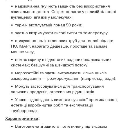
надзвичайна гнучкість і міцність без використання
зшивального агента. Секрет полягає у великій кількості
вуглецевих зв'язків у молекулах;
термін експлуатації понад 50 років;
здатна витримувати високі тиски та температуру.
стикування поліетиленових труб для теплої підлоги
ПОЛМАРК набагато дешевше, простіше та займає
менше часу;
немає скрипу в підлогових водяних опалювальних
системах; безшумні за швидкості потоку;
морозостійкі та здатні витримувати кілька циклів
заморожування — розморожування (наприклад, води);
Можуть застосовуватися для транспортування
харчових продуктів, агресивних рідин і газів.
Уповні відповідають вимогам сучасної промисловості,
естетиці виробництва робіт та експлуатації
трубопроводів.
Характеристики
:
Виготовлена зі зшитого поліетилену під високим