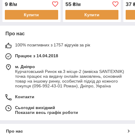
мм
бар'
9
55
37
₴/м
₴/м
Купити
Купити
Про нас
100% позитивних з 1757 відгуків за рік
Працює з 14.04.2018
м. Дніпро
Курчатовський Ринок кв.3 місце-2 (вивіска SANTEXNIK)
точка працює на видачу онлайн замовлень, основний
товар на іншому ринку, особистий підхід до кожного
покупця (096-992-43-01 Роман), Дніпро, Україна
Контакти
Сьогодні вихідний
Показати весь графік роботи
Про нас