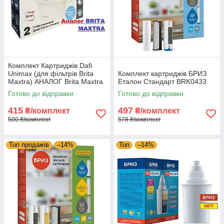
Комплект Картриджів Dafi
Unimax (для фільтрів Brita
Комплект картриджів БРИЗ
Maxtra) АНАЛОГ Brita Maxtra
Еталон Стандарт BRK0433
(в комплекті 2 шт.)
Готово до відправки
Готово до відправки
415
497
₴/комплект
₴/комплект
500 ₴/комплект
578 ₴/комплект
Топ продажів
–14%
Топ
–14%