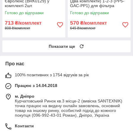
Євролюкс (BRK0129) у
(два комплекти) 1-2-3 (PP5-
комплекті 2шт.
GAC-PP1) для фільтра
зворотного осмосу
Готово до відправки
Готово до відправки
(CPV3ECOSTD)
713
570
₴/комплект
₴/комплект
808 ₴/комплект
645 ₴/комплект
Показати ще
Про нас
100% позитивних з 1754 відгуків за рік
Працює з 14.04.2018
м. Дніпро
Курчатовський Ринок кв.3 місце-2 (вивіска SANTEXNIK)
точка працює на видачу онлайн замовлень, основний
товар на іншому ринку, особистий підхід до кожного
покупця (096-992-43-01 Роман), Дніпро, Україна
Контакти