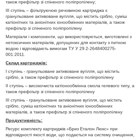
також префільтр зі спіненого поліпропілену;
III ступінь – фільтруючою речовиною картриджа є
гранульоване активоване вугілля, що містить срібло, суміш
катіонітних та аніонітних іонообмінних матеріалів, а також
префільтр зі спіненого поліпропілену.
Матеріали і компоненти, що використовуються, виготовлені з
нетоксичних матеріалів, допущених для контакту з питною
водою і відповідають вимогам ТУ У 29.2-2648400275-
001:2011.
Склад картриджів:
І ступінь - гранульоване активоване вугілля, що містить
срібло, а також префільтр зі спіненого поліпропілену
ІІ ступінь – високочиста катіонообмінна смола гелевого типу, а
також префільтр зі спіненого поліпропілену
ІІІ ступінь - гранульоване активоване вугілля, що містить
срібло, суміш катіонітних та аніонітних іонообмінних
матеріалів, а також префільтр зі спіненого поліпропілену
Продуктивність:
Ресурс комплекту картриджів «Бриз Еталон Люкс» при
відповідності якості води, що подається на систему очищення,