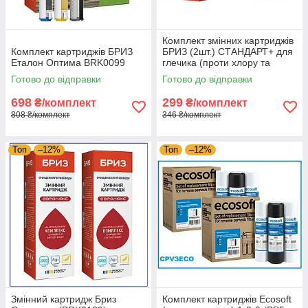
Комплект змінних картриджів
Комплект картриджів БРИЗ
БРИЗ (2шт.) СТАНДАРТ+ для
Еталон Оптима BRK0099
глечика (проти хлору та
жорсткої води) Аналог
Готово до відправки
Готово до відправки
Бар'єра
698
299
₴/комплект
₴/комплект
808 ₴/комплект
346 ₴/комплект
Топ
–12%
Топ
–12%
Змінний картридж Бриз
Комплект картриджів Ecosoft