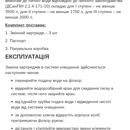
вимогам до питної води відповідно до чинного законодавства
(ДСанПіН 2.2.4-171-10) складає для І ступені – не менше
3500 л, для ІІ ступені – не менше 1750 л, для ІІІ ступені – не
менше 2000 л.
Комплект поставки:
1. Змінний картридж – 3 шт.
2. Паспорт.
3. Пакувальна коробка.
ЕКСПЛУАТАЦІЯ
Заміна картриджів в системі очищення здійснюється
наступним чином:
перекрийте подачу води на фільтр;
відкрийте водорозбірний кран для скидання тиску в
системі, після чого закрийте кран;
від’єднайте трубки подачі води і відведення чистої
води від системи очищення;
за допомогою ключа відкрутіть корпуси колб,
притримуючи фільтр рукою;
дістаньте і утилізуйте використані змінні елементи