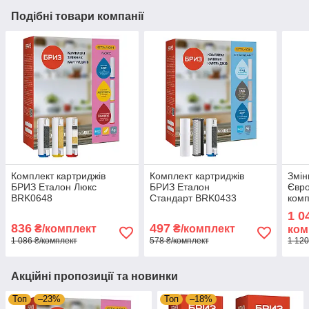
Подібні товари компанії
Комплект картриджів
Комплект картриджів
Змін
БРИЗ Еталон Люкс
БРИЗ Еталон
Євро
BRK0648
Стандарт BRK0433
комп
1 0
836
497
₴/комплект
₴/комплект
ком
1 086 ₴/комплект
578 ₴/комплект
1 120
Акційні пропозиції та новинки
Топ
–23%
Топ
–18%