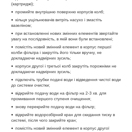
(картриджі);
промийте внутрішню поверхню корпусів колб;
кільця ущільнювачів витріть насухо і змастіть
вазеліном;
при встановленні нових змінних елементів звертайте
увагу на послідовність, в якій вони були встановлені;
помістіть новий змінний елемент в корпус першої
колби фільтра і закрутіть його тільки вручну, не
докладаючи надмірних зусиль;
корпуси другої і третьої колб закрутіть порожніми не
докладаючи надмірних зусиль;
підключіть трубки подачі води і відведення чистої води
до системи очистки;
відкрийте подачу води на фільтр на 2-3 хв. для
промивання першого ступеня очищення;
знову перекрийте подачу води на фільтр;
відкрийте водорозбірний кран для скидання тиску в
системі, після чого закрийте кран;
помістіть новий змінний елемент в корпус другої