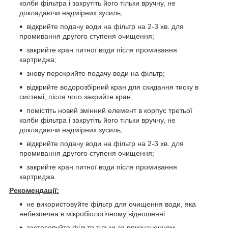
колби фільтра і закрутіть його тільки вручну, не
докладаючи надмірних зусиль;
відкрийте подачу води на фільтр на 2-3 хв. для
промивання другого ступеня очищення;
закрийте кран питної води після промивання
картриджа;
знову перекрийте подачу води на фільтр;
відкрийте водорозбірний кран для скидання тиску в
системі, після чого закрийте кран;
помістіть новий змінний елемент в корпус третьої
колби фільтра і закрутіть його тільки вручну, не
докладаючи надмірних зусиль;
відкрийте подачу води на фільтр на 2-3 хв. для
промивання другого ступеня очищення;
закрийте кран питної води після промивання
картриджа.
Рекомендації:
не використовуйте фільтр для очищення води, яка
небезпечна в мікробіологічному відношенні
застосовуйте фільтр тільки за призначенням