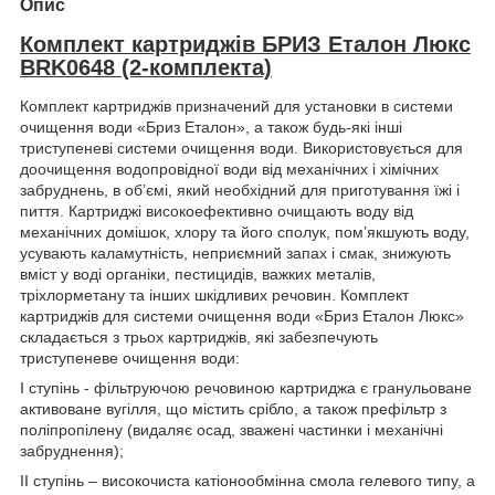
Опис
Комплект картриджів БРИЗ Еталон Люкс
BRK0648 (2-комплекта)
Комплект картриджів призначений для установки в системи
очищення води «Бриз Еталон», а також будь-які інші
триступеневі системи очищення води. Використовується для
доочищення водопровідної води від механічних і хімічних
забруднень, в об’ємі, який необхідний для приготування їжі і
пиття. Картриджі високоефективно очищають воду від
механічних домішок, хлору та його сполук, пом’якшують воду,
усувають каламутність, неприємний запах і смак, знижують
вміст у воді органіки, пестицидів, важких металів,
тріхлорметану та інших шкідливих речовин. Комплект
картриджів для системи очищення води «Бриз Еталон Люкс»
складається з трьох картриджів, які забезпечують
триступеневе очищення води:
I ступінь - фільтруючою речовиною картриджа є гранульоване
активоване вугілля, що містить срібло, а також префільтр з
поліпропілену (видаляє осад, зважені частинки і механічні
забруднення);
II ступінь – високочиста катіонообмінна смола гелевого типу, а