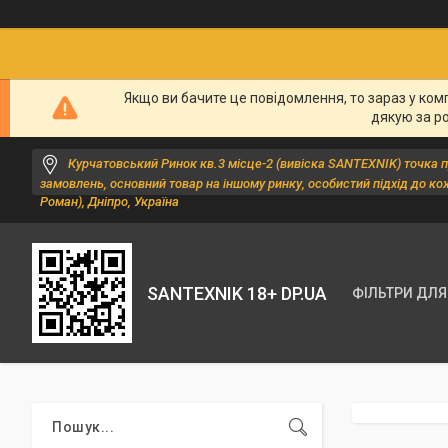
Якщо ви бачите це повідомлення, то зараз у ком
дякую за р
Курчатовський Ринок кв.3 місце-2 (вивіска SANTEXNIK) точка 
замовлень, основний товар на іншому ринку, особистий підхід до ко
Роман), Дніпро, Україна
SANTEXNIK 18+ DP.UA
ФІЛЬТРИ ДЛЯ