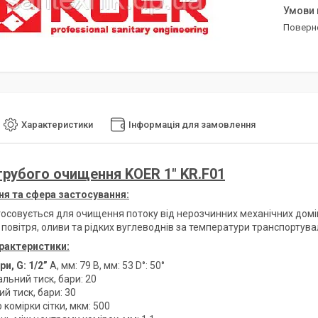
поверн
Характеристики
Інформація для замовлення
грубого очищення KOER 1" KR.F01
я та сфера застосування:
тосовується для очищення потоку від нерозчинних механічних доміш
 повітря, оливи та рідких вуглеводнів за температури транспортув
арактеристики:
ри, G
:
1/2”
A, мм: 79 B, мм: 53 D°: 50°
льний тиск, бари: 20
й тиск, бари: 30
 комірки сітки, мкм: 500