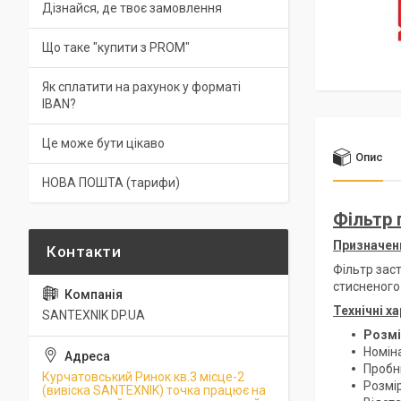
Дізнайся, де твоє замовлення
Що таке "купити з PROM"
Як сплатити на рахунок у форматі
IBAN?
Це може бути цікаво
Опис
НОВА ПОШТА (тарифи)
Фільтр 
Призначенн
Фільтр зас
стисненого
Технічні х
SANTEXNIK DP.UA
Розмі
Номіна
Пробни
Курчатовський Ринок кв.3 місце-2
Розмір
(вивіска SANTEXNIK) точка працює на