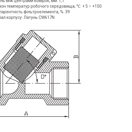
нь між центрами комірок, мм: 1,1
зон температур робочого середовища, ℃: + 5 ÷ +150
парентність фільтроелемента, %: 39
іал корпусу: Латунь CW617N