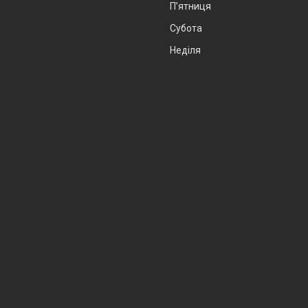
Пʼятниця
Субота
Неділя