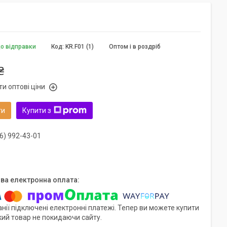
до відправки
Код:
KR.F01 (1)
Оптом і в роздріб
₴
и оптові ціни
ти
Купити з
6) 992-43-01
нії підключені електронні платежі. Тепер ви можете купити
кий товар не покидаючи сайту.