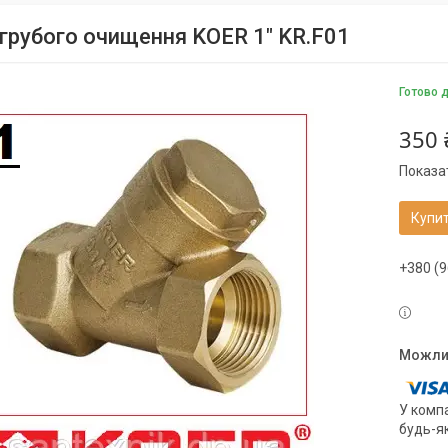
 грубого очищення KOER 1" KR.F01
Готово 
350 
Показат
Купи
+380 (9
У компа
будь-я