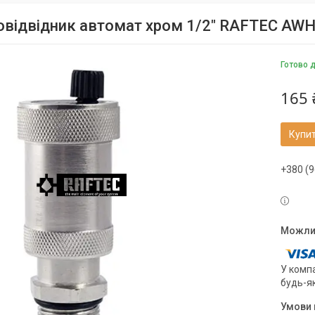
овідвідник автомат хром 1/2" RAFTEC AW
Готово 
165 
Купи
+380 (9
У компа
будь-я