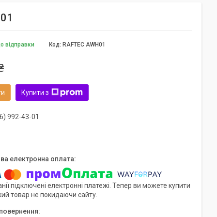
H01
до відправки
Код:
RAFTEC AWH01
₴
ти
Купити з
6) 992-43-01
нії підключені електронні платежі. Тепер ви можете купити
кий товар не покидаючи сайту.