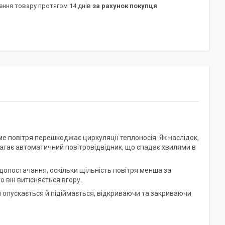
ення товару протягом 14 днів
за рахунок покупця
е повітря перешкоджає циркуляції теплоносія. Як наслідок,
агає автоматичний повітровідвідник, що спадає хвилями в
допостачання, оскільки щільність повітря менша за
 він витісняється вгору.
 опускається й підіймається, відкриваючи та закриваючи