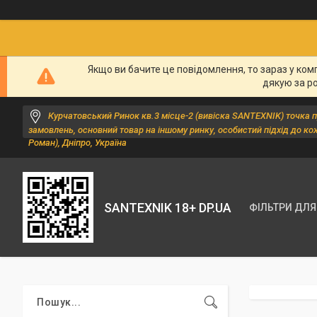
Якщо ви бачите це повідомлення, то зараз у ком
дякую за р
Курчатовський Ринок кв.3 місце-2 (вивіска SANTEXNIK) точка 
замовлень, основний товар на іншому ринку, особистий підхід до ко
Роман), Дніпро, Україна
SANTEXNIK 18+ DP.UA
ФІЛЬТРИ ДЛЯ