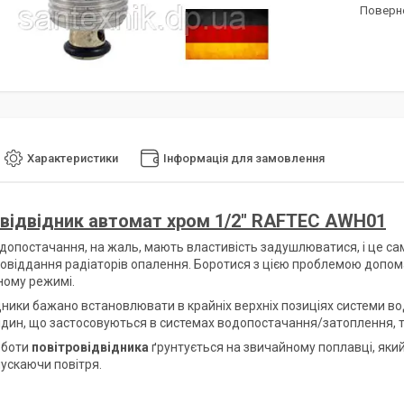
поверн
Характеристики
Інформація для замовлення
відвідник автомат хром 1/2" RAFTEC AWH01
допостачання, на жаль, мають властивість задушлюватися, і це сам
ловіддання радіаторів опалення. Боротися з цією проблемою допом
ому режимі.
дники бажано встановлювати в крайніх верхніх позиціях системи во
рідин, що застосовуються в системах водопостачання/затоплення, то
оботи
повітровідвідника
ґрунтується на звичайному поплавці, який
пускаючи повітря.