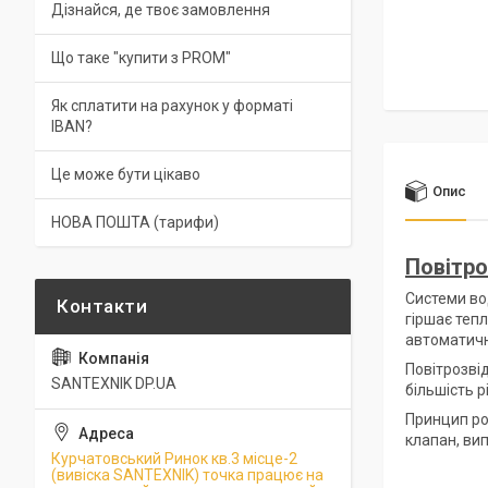
Дізнайся, де твоє замовлення
Що таке "купити з PROM"
Як сплатити на рахунок у форматі
IBAN?
Це може бути цікаво
Опис
НОВА ПОШТА (тарифи)
Повітро
Системи во
гіршає теп
автоматичн
Повітрозві
SANTEXNIK DP.UA
більшість 
Принцип р
клапан, ви
Курчатовський Ринок кв.3 місце-2
(вивіска SANTEXNIK) точка працює на